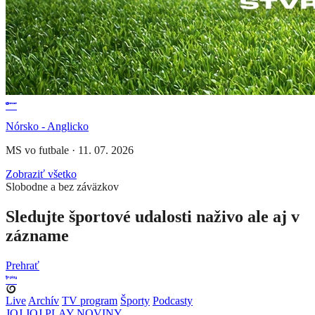
Nórsko - Anglicko
MS vo futbale
·
11. 07. 2026
Zobraziť všetko
Slobodne a bez záväzkov
Sledujte športové udalosti naživo ale aj v
zázname
Prehrať
Live
Archív
TV program
Športy
Podcasty
JOJ
JOJ PLAY
NOVINY