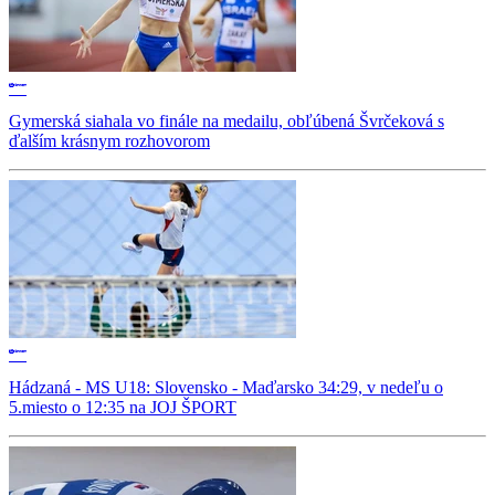
Gymerská siahala vo finále na medailu, obľúbená Švrčeková s
ďalším krásnym rozhovorom
Hádzaná - MS U18: Slovensko - Maďarsko 34:29, v nedeľu o
5.miesto o 12:35 na JOJ ŠPORT