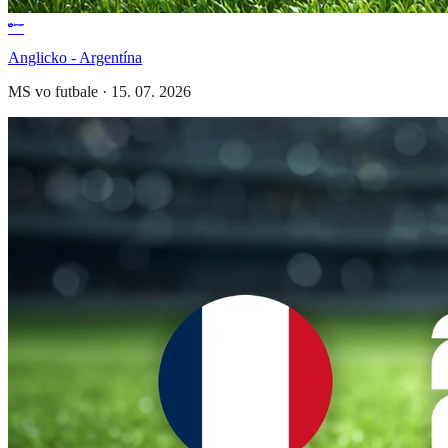
Anglicko - Argentína
MS vo futbale
·
15. 07. 2026