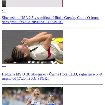
Slovensko - USA 2:5 v semifinále Hlinka Gretzky Cupu. O bronz
dnes proti Fínsku o 20:00 na JOJ ŠPORT
Hádzaná MS U18: Slovensko - Čierna Hora 32:33, zajtra len o 5.-8.
miesto od 17:20 na JOJ ŠPORT