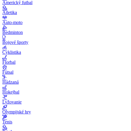
Americký futbal
Atletika
Auto-moto
Bedminton
Bojové športy
Cyklistika
Florbal
Futsal
Hádzaná
Hokejbal
Lyžovanie
Olympijské hry
Tenis