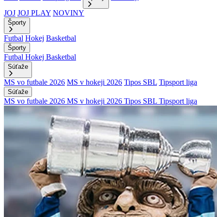
JOJ
JOJ PLAY
NOVINY
Športy
Futbal
Hokej
Basketbal
Športy
Futbal
Hokej
Basketbal
Súťaže
MS vo futbale 2026
MS v hokeji 2026
Tipos SBL
Tipsport liga
Súťaže
MS vo futbale 2026
MS v hokeji 2026
Tipos SBL
Tipsport liga