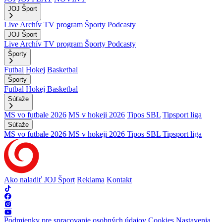
JOJ Šport
Live
Archív
TV program
Športy
Podcasty
JOJ Šport
Live
Archív
TV program
Športy
Podcasty
Športy
Futbal
Hokej
Basketbal
Športy
Futbal
Hokej
Basketbal
Súťaže
MS vo futbale 2026
MS v hokeji 2026
Tipos SBL
Tipsport liga
Súťaže
MS vo futbale 2026
MS v hokeji 2026
Tipos SBL
Tipsport liga
Ako naladiť JOJ Šport
Reklama
Kontakt
Podmienky pre spracovanie osobných údajov
Cookies
Nastavenia