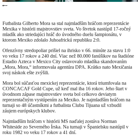
Futbalista Gilberto Mora sa stal najmladším hráčom reprezentácie
Mexika v histórii majstrovstiev sveta. Vo štvrtok nastúpil 17-ročný
mladík ako striedajúci hráč do úvodného duelu šampionátu, v
ktorom Mexiko zdolalo Juhoafrickú republiku 2:0.
Ofenzívny stredopoliar prišiel na ihrisko v 66. minúte za stavu 1:0
vo veku 17 rokov a 240 dní. Viac než 80.000 fanúšikov na štadióne
Estadio Azteca v Mexico City oslavovalo mladíka skandovaním
„Mora, Mora,“ informovala agentúra DPA. Krátko nato Mexičania
svoj náskok ešte zvýšili.
Mora bol súčasťou mexickej reprezentácie, ktorá triumfovala na
CONCACAF Gold Cupe, už keď mal iba 16 rokov. Jeho štart v
úvodnom zápase majstrovstiev sveta bol celkovo deviatym
reprezentačným vystúpením za Mexiko. Je najmladším hráčom na
turnaji so 48 účastníkmi a futbalista Clubu Tijuana už vzbudil
záujem európskych klubov.
Najmladším hráčom v histórii MS naďalej zostáva Norman
Whiteside zo Severného Írska. Na turnaji v Španielsku nastúpil v
roku 1982 vo veku 17 rokov a 41 dní.