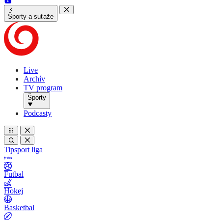
Športy a suťaže
Live
Archív
TV program
Športy
Podcasty
Tipsport liga
Futbal
Hokej
Basketbal