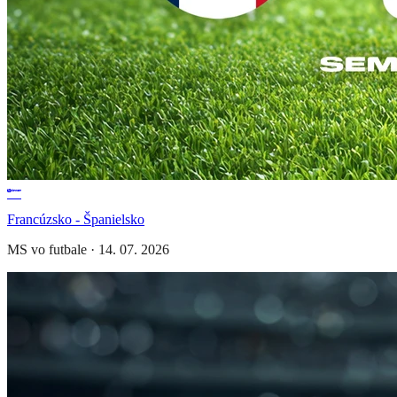
Francúzsko - Španielsko
MS vo futbale
·
14. 07. 2026