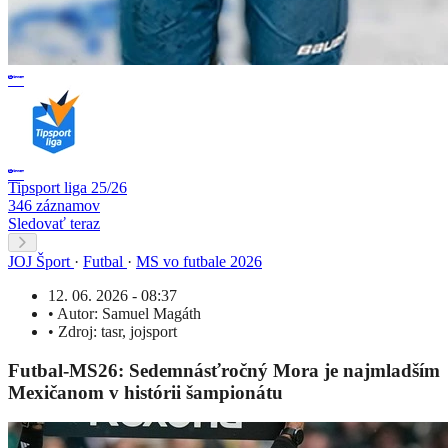
Tipsport liga 25/26
346 záznamov
Sledovať teraz
JOJ Šport
·
Futbal
·
MS vo futbale 2026
12. 06. 2026 - 08:37
•
Autor:
Samuel Magáth
•
Zdroj:
tasr
,
jojsport
Futbal-MS26: Sedemnásťročný Mora je najmladším
Mexičanom v histórii šampionátu