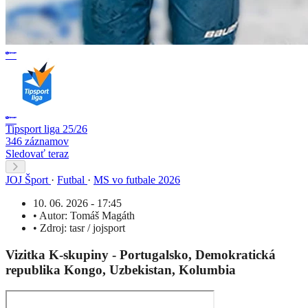
Tipsport liga 25/26
346 záznamov
Sledovať teraz
JOJ Šport
·
Futbal
·
MS vo futbale 2026
10. 06. 2026 - 17:45
•
Autor:
Tomáš Magáth
•
Zdroj:
tasr / jojsport
Vizitka K-skupiny - Portugalsko, Demokratická
republika Kongo, Uzbekistan, Kolumbia