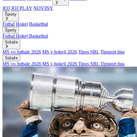
JOJ
JOJ PLAY
NOVINY
Športy
Futbal
Hokej
Basketbal
Športy
Futbal
Hokej
Basketbal
Súťaže
MS vo futbale 2026
MS v hokeji 2026
Tipos SBL
Tipsport liga
Súťaže
MS vo futbale 2026
MS v hokeji 2026
Tipos SBL
Tipsport liga