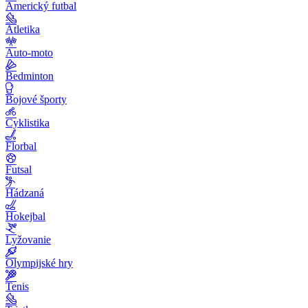
Americký futbal
Atletika
Auto-moto
Bedminton
Bojové športy
Cyklistika
Florbal
Futsal
Hádzaná
Hokejbal
Lyžovanie
Olympijské hry
Tenis