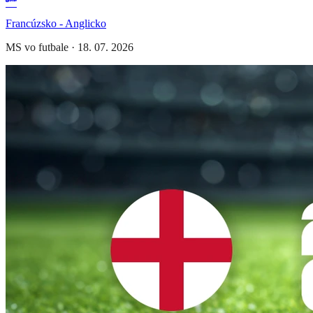
Francúzsko - Anglicko
MS vo futbale
·
18. 07. 2026