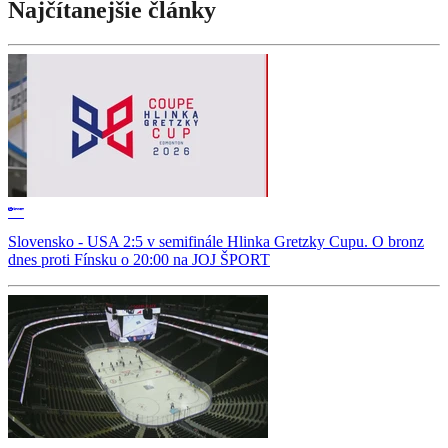
Najčítanejšie články
Slovensko - USA 2:5 v semifinále Hlinka Gretzky Cupu. O bronz
dnes proti Fínsku o 20:00 na JOJ ŠPORT