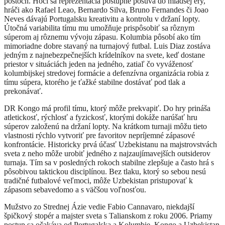
postoch. Hoci sa reprezentácia postupne posúva do mladšej éry,
hráči ako Rafael Leao, Bernardo Silva, Bruno Fernandes či Joao
Neves dávajú Portugalsku kreativitu a kontrolu v držaní lopty.
Útočná variabilita tímu mu umožňuje prispôsobiť sa rôznym
súperom aj rôznemu vývoju zápasu. Kolumbia pôsobí ako tím
mimoriadne dobre stavaný na turnajový futbal. Luis Diaz zostáva
jedným z najnebezpečnejších krídelníkov na svete, keď dostane
priestor v situáciách jeden na jedného, zatiaľ čo vyváženosť
kolumbijskej stredovej formácie a defenzívna organizácia robia z
tímu súpera, ktorého je ťažké stabilne dostávať pod tlak a
prekonávať.
DR Kongo má profil tímu, ktorý môže prekvapiť. Do hry prináša
atletickosť, rýchlosť a fyzickosť, ktorými dokáže narúšať hru
súperov založenú na držaní lopty. Na krátkom turnaji môžu tieto
vlastnosti rýchlo vytvoriť pre favoritov nepríjemné zápasové
konfrontácie. Historicky prvá účasť Uzbekistanu na majstrovstvách
sveta z neho môže urobiť jedného z najzaujímavejších outsiderov
turnaja. Tím sa v posledných rokoch stabilne zlepšuje a často hrá s
pôsobivou taktickou disciplínou. Bez tlaku, ktorý so sebou nesú
tradičné futbalové veľmoci, môže Uzbekistan pristupovať k
zápasom sebavedomo a s väčšou voľnosťou.
Mužstvo zo Strednej Ázie vedie Fabio Cannavaro, niekdajší
špičkový stopér a majster sveta s Talianskom z roku 2006. Priamy
postup sa očakáva od Portugalska a Kolumbie, Kongo a Uzbekistan