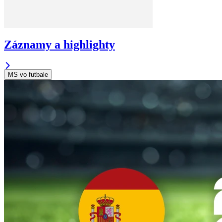
Záznamy a highlighty
MS vo futbale