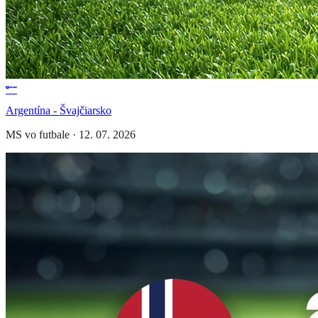
Argentína - Švajčiarsko
MS vo futbale
·
12. 07. 2026