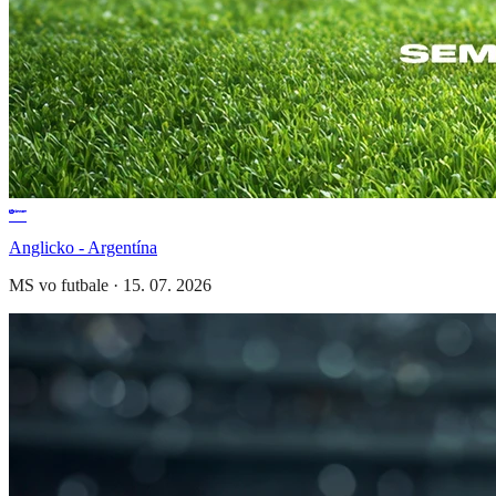
Anglicko - Argentína
MS vo futbale
·
15. 07. 2026