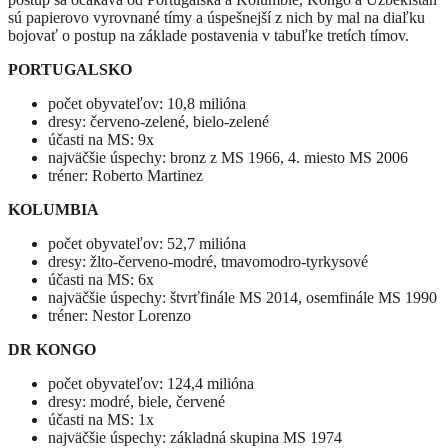
sú papierovo vyrovnané tímy a úspešnejší z nich by mal na diaľku
bojovať o postup na základe postavenia v tabuľke tretích tímov.
PORTUGALSKO
počet obyvateľov: 10,8 milióna
dresy: červeno-zelené, bielo-zelené
účasti na MS: 9x
najväčšie úspechy: bronz z MS 1966, 4. miesto MS 2006
tréner: Roberto Martinez
KOLUMBIA
počet obyvateľov: 52,7 milióna
dresy: žlto-červeno-modré, tmavomodro-tyrkysové
účasti na MS: 6x
najväčšie úspechy: štvrťfinále MS 2014, osemfinále MS 1990
tréner: Nestor Lorenzo
DR KONGO
počet obyvateľov: 124,4 milióna
dresy: modré, biele, červené
účasti na MS: 1x
najväčšie úspechy: základná skupina MS 1974