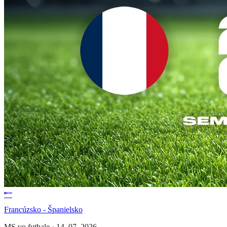
Francúzsko - Španielsko
MS vo futbale
·
14. 07. 2026