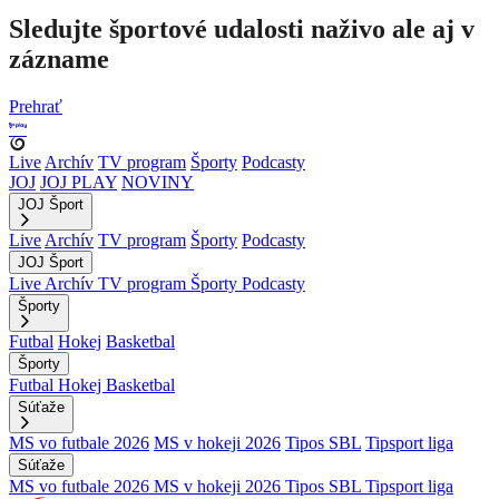
Sledujte športové udalosti naživo ale aj v
zázname
Prehrať
Live
Archív
TV program
Športy
Podcasty
JOJ
JOJ PLAY
NOVINY
JOJ Šport
Live
Archív
TV program
Športy
Podcasty
JOJ Šport
Live
Archív
TV program
Športy
Podcasty
Športy
Futbal
Hokej
Basketbal
Športy
Futbal
Hokej
Basketbal
Súťaže
MS vo futbale 2026
MS v hokeji 2026
Tipos SBL
Tipsport liga
Súťaže
MS vo futbale 2026
MS v hokeji 2026
Tipos SBL
Tipsport liga