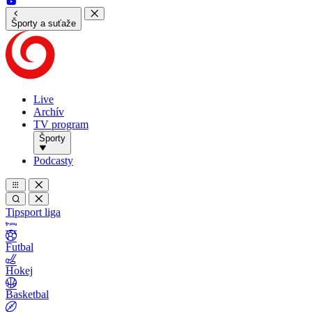
Športy a suťaže
Live
Archív
TV program
Športy
Podcasty
Tipsport liga
Futbal
Hokej
Basketbal