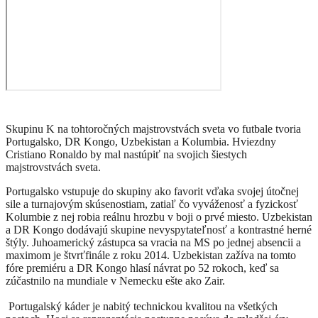
Skupinu K na tohtoročných majstrovstvách sveta vo futbale tvoria
Portugalsko, DR Kongo, Uzbekistan a Kolumbia. Hviezdny
Cristiano Ronaldo by mal nastúpiť na svojich šiestych
majstrovstvách sveta.
Portugalsko vstupuje do skupiny ako favorit vďaka svojej útočnej
sile a turnajovým skúsenostiam, zatiaľ čo vyváženosť a fyzickosť
Kolumbie z nej robia reálnu hrozbu v boji o prvé miesto. Uzbekistan
a DR Kongo dodávajú skupine nevyspytateľnosť a kontrastné herné
štýly. Juhoamerický zástupca sa vracia na MS po jednej absencii a
maximom je štvrťfinále z roku 2014. Uzbekistan zažíva na tomto
fóre premiéru a DR Kongo hlasí návrat po 52 rokoch, keď sa
zúčastnilo na mundiale v Nemecku ešte ako Zair.
Portugalský káder je nabitý technickou kvalitou na všetkých