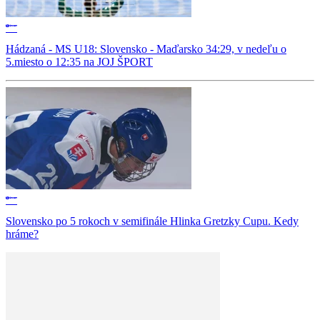
Hádzaná - MS U18: Slovensko - Maďarsko 34:29, v nedeľu o
5.miesto o 12:35 na JOJ ŠPORT
Slovensko po 5 rokoch v semifinále Hlinka Gretzky Cupu. Kedy
hráme?