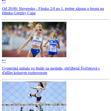
Od 20:00: Slovensko - Fínsko 2:0 po 1. tretine zápasu o bronz na
Hlinka Gretzky Cupe
Gymerská siahala vo finále na medailu, obľúbená Švrčeková s
ďalším krásnym rozhovorom