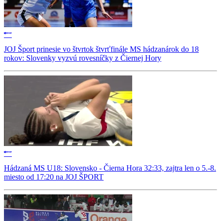
JOJ Šport prinesie vo štvrtok štvrťfinále MS hádzanárok do 18
rokov: Slovenky vyzvú rovesníčky z Čiernej Hory
Hádzaná MS U18: Slovensko - Čierna Hora 32:33, zajtra len o 5.-8.
miesto od 17:20 na JOJ ŠPORT