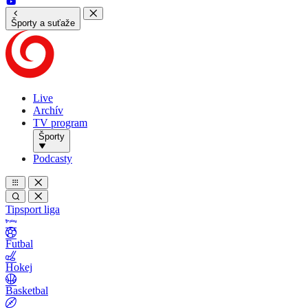
Športy a suťaže
Live
Archív
TV program
Športy
Podcasty
Tipsport liga
Futbal
Hokej
Basketbal