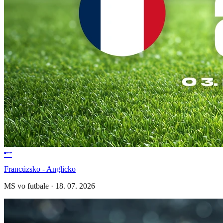
Francúzsko - Anglicko
MS vo futbale
·
18. 07. 2026