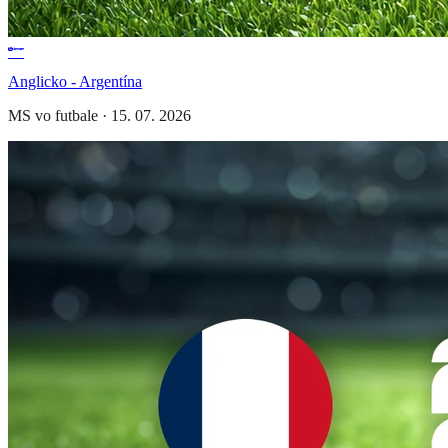
Anglicko - Argentína
MS vo futbale
·
15. 07. 2026