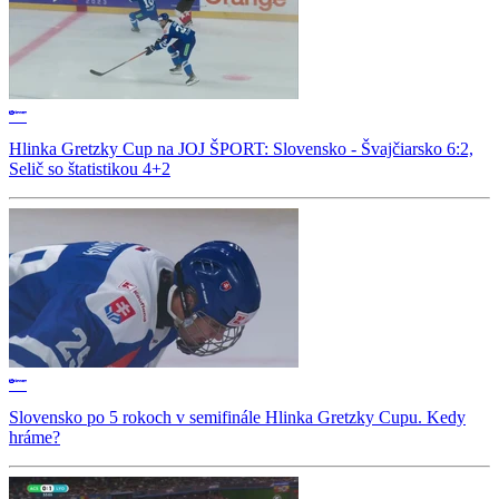
Hlinka Gretzky Cup na JOJ ŠPORT: Slovensko - Švajčiarsko 6:2,
Selič so štatistikou 4+2
Slovensko po 5 rokoch v semifinále Hlinka Gretzky Cupu. Kedy
hráme?