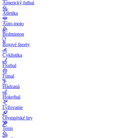
Americký futbal
Atletika
Auto-moto
Bedminton
Bojové športy
Cyklistika
Florbal
Futsal
Hádzaná
Hokejbal
Lyžovanie
Olympijské hry
Tenis