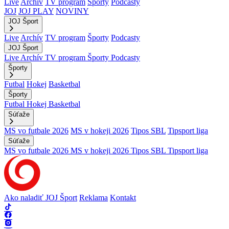
Live
Archív
TV program
Športy
Podcasty
JOJ
JOJ PLAY
NOVINY
JOJ Šport
Live
Archív
TV program
Športy
Podcasty
JOJ Šport
Live
Archív
TV program
Športy
Podcasty
Športy
Futbal
Hokej
Basketbal
Športy
Futbal
Hokej
Basketbal
Súťaže
MS vo futbale 2026
MS v hokeji 2026
Tipos SBL
Tipsport liga
Súťaže
MS vo futbale 2026
MS v hokeji 2026
Tipos SBL
Tipsport liga
Ako naladiť JOJ Šport
Reklama
Kontakt