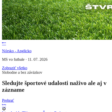
Nórsko - Anglicko
MS vo futbale
·
11. 07. 2026
Zobraziť všetko
Slobodne a bez záväzkov
Sledujte športové udalosti naživo ale aj v
zázname
Prehrať