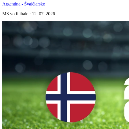
Argentína - Švajčiarsko
MS vo futbale
·
12. 07. 2026