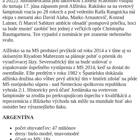
a 2022). Juhoameričania pod taktovkou Lionela Scaloniho vstúpia
do turnaja 17. júna zápasom proti Alžírsku. Rakúsko sa na svetový
šampionát vracia po 28 rokoch a pod vedením Ralfa Rangnicka má
ekipa s menami ako David Alaba, Marko Arnautovič, Konrad
Laimer, či Marcel Sabitzer ambície obsadiť postupovú priečku, hoci
sa bude musieť zaobísť bez jednej z veľkých opôr Christopha
Baumgartnera. Ten vypadol z nominácie pre zranenie stehenného
svalu.
Alžírsko sa na MS predstaví prvýkrát od roku 2014 a v tíme aj so
skúseným Riyadom Mahrezom sa plánuje pobiť o prienik do
vyraďovacej fázy. Severoafrický tím sa bude usilovať o
zopakovanie úspešného vystúpenia z MS 2014, keď sa dostal do
osemfinále. Ešte predtým v roku 1982 v Španielsku dokázala
alžírska družina ako vôbec prvý africký tím v histórii zdolať na pôde
MS európskeho súpera - nad Nemeckou spolkovou republikou
vyhrala 2:1. Historicky prvá účasť Jordánska na svetovom
šampionáte sa zrodila po prekvapujúcom úspechu v kvalifikácii a
reprezentácia z Blízkeho východu tak môže na mundiale hrať ako
outsider bez výraznejšieho tlaku.
ARGENTÍNA
počet obyvateľov: 47 miliónov
dresy: bielo-modré, tmavomodré
účasti na MS: 18x