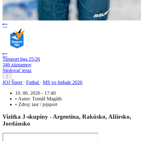
Tipsport liga 25/26
346 záznamov
Sledovať teraz
JOJ Šport
·
Futbal
·
MS vo futbale 2026
10. 06. 2026 - 17:40
•
Autor:
Tomáš Magáth
•
Zdroj:
tasr / jojsport
Vizitka J-skupiny - Argentína, Rakúsko, Alžírsko,
Jordánsko