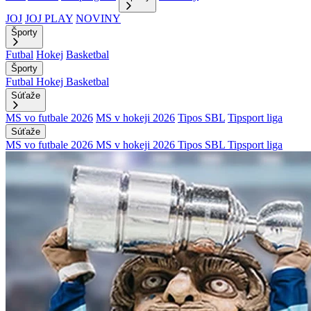
JOJ
JOJ PLAY
NOVINY
Športy
Futbal
Hokej
Basketbal
Športy
Futbal
Hokej
Basketbal
Súťaže
MS vo futbale 2026
MS v hokeji 2026
Tipos SBL
Tipsport liga
Súťaže
MS vo futbale 2026
MS v hokeji 2026
Tipos SBL
Tipsport liga