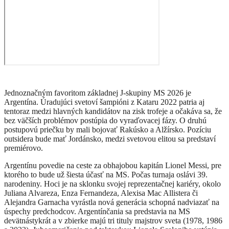
Jednoznačným favoritom základnej J-skupiny MS 2026 je
Argentína. Úradujúci svetoví šampióni z Kataru 2022 patria aj
tentoraz medzi hlavných kandidátov na zisk trofeje a očakáva sa, že
bez väčších problémov postúpia do vyraďovacej fázy. O druhú
postupovú priečku by mali bojovať Rakúsko a Alžírsko. Pozíciu
outsidera bude mať Jordánsko, medzi svetovou elitou sa predstaví
premiérovo.
Argentínu povedie na ceste za obhajobou kapitán Lionel Messi, pre
ktorého to bude už šiesta účasť na MS. Počas turnaja oslávi 39.
narodeniny. Hoci je na sklonku svojej reprezentačnej kariéry, okolo
Juliana Alvareza, Enza Fernandeza, Alexisa Mac Allistera či
Alejandra Garnacha vyrástla nová generácia schopná nadviazať na
úspechy predchodcov. Argentínčania sa predstavia na MS
devätnástykrát a v zbierke majú tri tituly majstrov sveta (1978, 1986