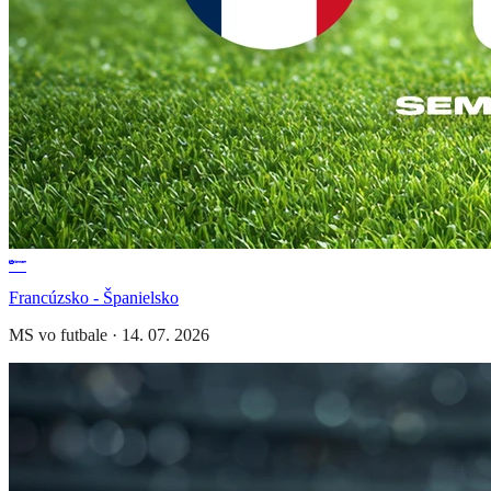
Francúzsko - Španielsko
MS vo futbale
·
14. 07. 2026