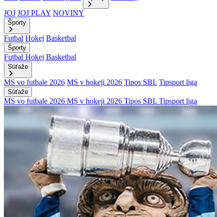
JOJ
JOJ PLAY
NOVINY
Športy
Futbal
Hokej
Basketbal
Športy
Futbal
Hokej
Basketbal
Súťaže
MS vo futbale 2026
MS v hokeji 2026
Tipos SBL
Tipsport liga
Súťaže
MS vo futbale 2026
MS v hokeji 2026
Tipos SBL
Tipsport liga