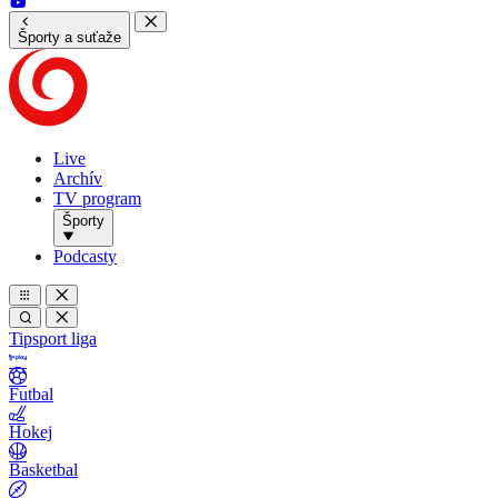
Športy a suťaže
Live
Archív
TV program
Športy
Podcasty
Tipsport liga
Futbal
Hokej
Basketbal