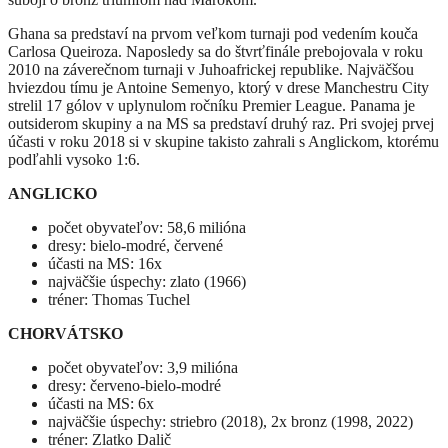
Ghana sa predstaví na prvom veľkom turnaji pod vedením kouča
Carlosa Queiroza. Naposledy sa do štvrťfinále prebojovala v roku
2010 na záverečnom turnaji v Juhoafrickej republike. Najväčšou
hviezdou tímu je Antoine Semenyo, ktorý v drese Manchestru City
strelil 17 gólov v uplynulom ročníku Premier League. Panama je
outsiderom skupiny a na MS sa predstaví druhý raz. Pri svojej prvej
účasti v roku 2018 si v skupine takisto zahrali s Anglickom, ktorému
podľahli vysoko 1:6.
ANGLICKO
počet obyvateľov: 58,6 milióna
dresy: bielo-modré, červené
účasti na MS: 16x
najväčšie úspechy: zlato (1966)
tréner: Thomas Tuchel
CHORVÁTSKO
počet obyvateľov: 3,9 milióna
dresy: červeno-bielo-modré
účasti na MS: 6x
najväčšie úspechy: striebro (2018), 2x bronz (1998, 2022)
tréner: Zlatko Dalič