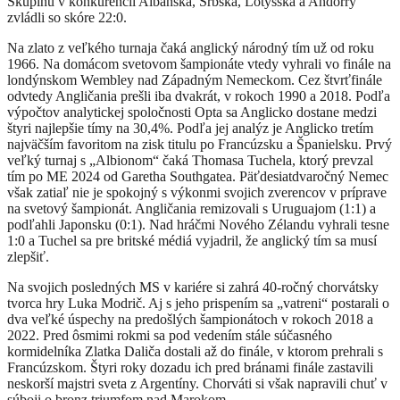
Skupinu v konkurencii Albánska, Srbska, Lotyšska a Andorry
zvládli so skóre 22:0.
Na zlato z veľkého turnaja čaká anglický národný tím už od roku
1966. Na domácom svetovom šampionáte vtedy vyhrali vo finále na
londýnskom Wembley nad Západným Nemeckom. Cez štvrťfinále
odvtedy Angličania prešli iba dvakrát, v rokoch 1990 a 2018. Podľa
výpočtov analytickej spoločnosti Opta sa Anglicko dostane medzi
štyri najlepšie tímy na 30,4%. Podľa jej analýz je Anglicko tretím
najväčším favoritom na zisk titulu po Francúzsku a Španielsku. Prvý
veľký turnaj s „Albionom“ čaká Thomasa Tuchela, ktorý prevzal
tím po ME 2024 od Garetha Southgatea. Päťdesiatdvaročný Nemec
však zatiaľ nie je spokojný s výkonmi svojich zverencov v príprave
na svetový šampionát. Angličania remizovali s Uruguajom (1:1) a
podľahli Japonsku (0:1). Nad hráčmi Nového Zélandu vyhrali tesne
1:0 a Tuchel sa pre britské médiá vyjadril, že anglický tím sa musí
zlepšiť.
Na svojich posledných MS v kariére si zahrá 40-ročný chorvátsky
tvorca hry Luka Modrič. Aj s jeho prispením sa „vatreni“ postarali o
dva veľké úspechy na predošlých šampionátoch v rokoch 2018 a
2022. Pred ôsmimi rokmi sa pod vedením stále súčasného
kormidelníka Zlatka Daliča dostali až do finále, v ktorom prehrali s
Francúzskom. Štyri roky dozadu ich pred bránami finále zastavili
neskorší majstri sveta z Argentíny. Chorváti si však napravili chuť v
súboji o bronz triumfom nad Marokom.