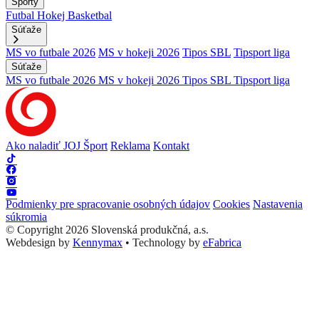
Športy
Futbal
Hokej
Basketbal
Súťaže
MS vo futbale 2026
MS v hokeji 2026
Tipos SBL
Tipsport liga
Súťaže
MS vo futbale 2026
MS v hokeji 2026
Tipos SBL
Tipsport liga
Ako naladiť JOJ Šport
Reklama
Kontakt
Podmienky pre spracovanie osobných údajov
Cookies
Nastavenia
súkromia
© Copyright 2026 Slovenská produkčná, a.s.
Webdesign by
Kennymax
•
Technology by
eFabrica