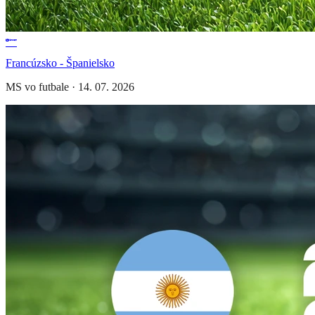
Francúzsko - Španielsko
MS vo futbale
·
14. 07. 2026