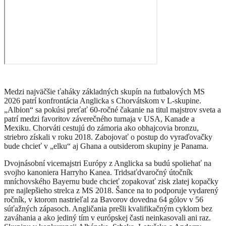
Medzi najväčšie ťaháky základných skupín na futbalových MS
2026 patrí konfrontácia Anglicka s Chorvátskom v L-skupine.
„Albion“ sa pokúsi preťať 60-ročné čakanie na titul majstrov sveta a
patrí medzi favoritov záverečného turnaja v USA, Kanade a
Mexiku. Chorváti cestujú do zámoria ako obhajcovia bronzu,
striebro získali v roku 2018. Zabojovať o postup do vyraďovačky
bude chcieť v „elku“ aj Ghana a outsiderom skupiny je Panama.
Dvojnásobní vicemajstri Európy z Anglicka sa budú spoliehať na
svojho kanoniera Harryho Kanea. Tridsaťdvaročný útočník
mníchovského Bayernu bude chcieť zopakovať zisk zlatej kopačky
pre najlepšieho strelca z MS 2018. Šance na to podporuje vydarený
ročník, v ktorom nastrieľal za Bavorov dovedna 64 gólov v 56
súťažných zápasoch. Angličania prešli kvalifikačným cyklom bez
zaváhania a ako jediný tím v európskej časti neinkasovali ani raz.