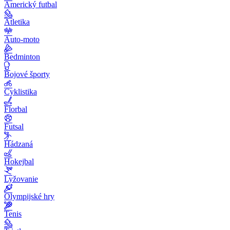
Americký futbal
Atletika
Auto-moto
Bedminton
Bojové športy
Cyklistika
Florbal
Futsal
Hádzaná
Hokejbal
Lyžovanie
Olympijské hry
Tenis