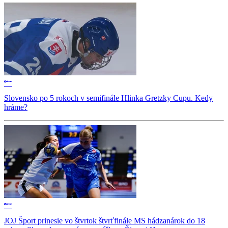
Slovensko po 5 rokoch v semifinále Hlinka Gretzky Cupu. Kedy
hráme?
JOJ Šport prinesie vo štvrtok štvrťfinále MS hádzanárok do 18