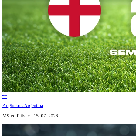
Anglicko - Argentína
MS vo futbale
·
15. 07. 2026