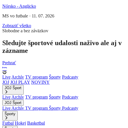
Nórsko - Anglicko
MS vo futbale
·
11. 07. 2026
Zobraziť všetko
Slobodne a bez záväzkov
Sledujte športové udalosti naživo ale aj v
zázname
Prehrať
Live
Archív
TV program
Športy
Podcasty
JOJ
JOJ PLAY
NOVINY
JOJ Šport
Live
Archív
TV program
Športy
Podcasty
JOJ Šport
Live
Archív
TV program
Športy
Podcasty
Športy
Futbal
Hokej
Basketbal