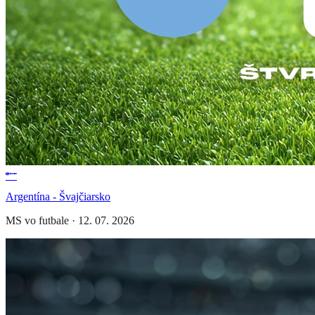
Argentína - Švajčiarsko
MS vo futbale
·
12. 07. 2026