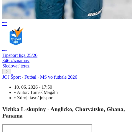
Tipsport liga 25/26
346 záznamov
Sledovať teraz
JOJ Šport
·
Futbal
·
MS vo futbale 2026
10. 06. 2026 - 17:50
•
Autor:
Tomáš Magáth
•
Zdroj:
tasr / jojsport
Vizitka L-skupiny - Anglicko, Chorvátsko, Ghana,
Panama