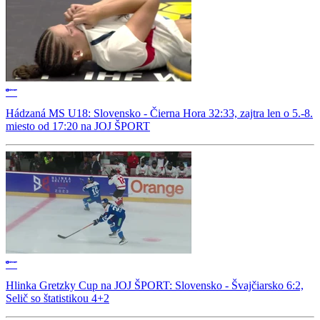
Hádzaná MS U18: Slovensko - Čierna Hora 32:33, zajtra len o 5.-8.
miesto od 17:20 na JOJ ŠPORT
Hlinka Gretzky Cup na JOJ ŠPORT: Slovensko - Švajčiarsko 6:2,
Selič so štatistikou 4+2