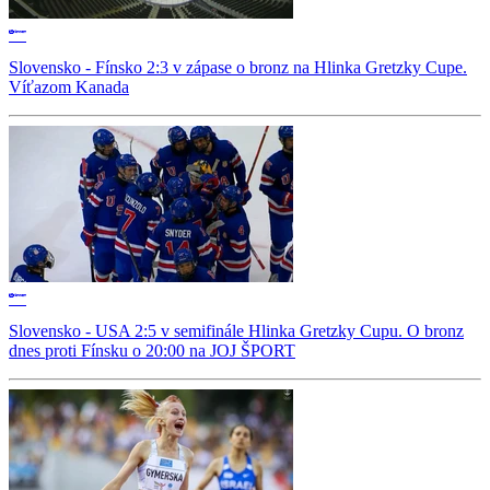
Slovensko - Fínsko 2:3 v zápase o bronz na Hlinka Gretzky Cupe.
Víťazom Kanada
Slovensko - USA 2:5 v semifinále Hlinka Gretzky Cupu. O bronz
dnes proti Fínsku o 20:00 na JOJ ŠPORT