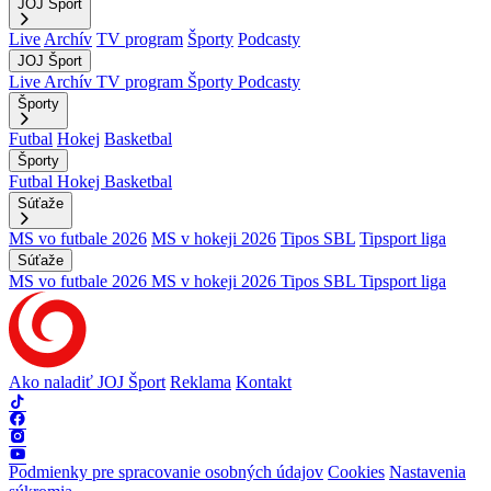
JOJ Šport
Live
Archív
TV program
Športy
Podcasty
JOJ Šport
Live
Archív
TV program
Športy
Podcasty
Športy
Futbal
Hokej
Basketbal
Športy
Futbal
Hokej
Basketbal
Súťaže
MS vo futbale 2026
MS v hokeji 2026
Tipos SBL
Tipsport liga
Súťaže
MS vo futbale 2026
MS v hokeji 2026
Tipos SBL
Tipsport liga
Ako naladiť JOJ Šport
Reklama
Kontakt
Podmienky pre spracovanie osobných údajov
Cookies
Nastavenia