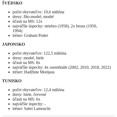
ŠVÉDSKO
počet obyvateľov: 10,6 milióna
dresy: žlto-modré, modré
účasti na MS: 12x
najväčšie úspechy: striebro (1958), 2x bronz (1950,
1994)
tréner: Graham Potter
JAPONSKO
počet obyvateľov: 122,5 milióna
dresy: modré, biele
účasti na MS: 8x
najväčšie úspechy: 4x osemfinále (2002, 2010, 2018, 2022)
tréner: Hadžime Morijasu
TUNISKO
počet obyvateľov: 12,4 milióna
dresy: biele, červené
účasti na MS: 6x
najväčšie úspechy: -
tréner: Sabri Lamouchi