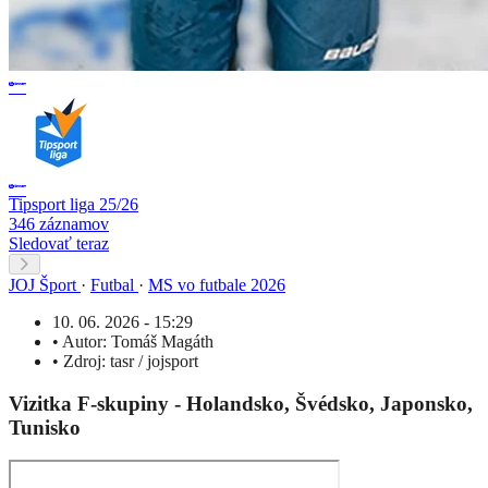
Tipsport liga 25/26
346 záznamov
Sledovať teraz
JOJ Šport
·
Futbal
·
MS vo futbale 2026
10. 06. 2026 - 15:29
•
Autor:
Tomáš Magáth
•
Zdroj:
tasr / jojsport
Vizitka F-skupiny - Holandsko, Švédsko, Japonsko,
Tunisko