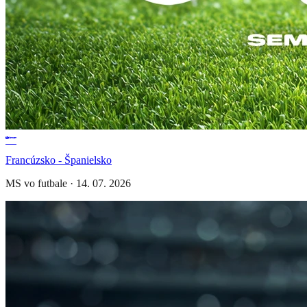
Francúzsko - Španielsko
MS vo futbale
·
14. 07. 2026