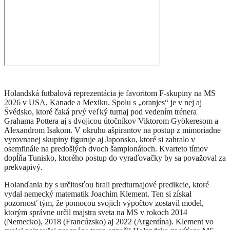
Holandská futbalová reprezentácia je favoritom F-skupiny na MS
2026 v USA, Kanade a Mexiku. Spolu s „oranjes“ je v nej aj
Švédsko, ktoré čaká prvý veľký turnaj pod vedením trénera
Grahama Pottera aj s dvojicou útočníkov Viktorom Gyökeresom a
Alexandrom Isakom. V okruhu ašpirantov na postup z mimoriadne
vyrovnanej skupiny figuruje aj Japonsko, ktoré si zahralo v
osemfinále na predošlých dvoch šampionátoch. Kvarteto tímov
dopĺňa Tunisko, ktorého postup do vyraďovačky by sa považoval za
prekvapivý.
Holanďania by s určitosťou brali predturnajové predikcie, ktoré
vydal nemecký matematik Joachim Klement. Ten si získal
pozornosť tým, že pomocou svojich výpočtov zostavil model,
ktorým správne určil majstra sveta na MS v rokoch 2014
(Nemecko), 2018 (Francúzsko) aj 2022 (Argentína). Klement vo