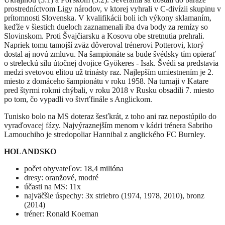
prostredníctvom Ligy národov, v ktorej vyhrali v C-divízii skupinu v
prítomnosti Slovenska. V kvalifikácii boli ich výkony sklamaním,
keďže v šiestich dueloch zaznamenali iba dva body za remízy so
Slovinskom. Proti Švajčiarsku a Kosovu obe stretnutia prehrali.
Napriek tomu tamojší zväz dôveroval trénerovi Potterovi, ktorý
dostal aj novú zmluvu. Na šampionáte sa bude švédsky tím opierať
o streleckú silu útočnej dvojice Gyökeres - Isak. Švédi sa predstavia
medzi svetovou elitou už trinásty raz. Najlepším umiestnením je 2.
miesto z domáceho šampionátu v roku 1958. Na turnaji v Katare
pred štyrmi rokmi chýbali, v roku 2018 v Rusku obsadili 7. miesto
po tom, čo vypadli vo štvrťfinále s Anglickom.
Tunisko bolo na MS doteraz šesťkrát, z toho ani raz nepostúpilo do
vyraďovacej fázy. Najvýraznejším menom v kádri trénera Sabriho
Lamouchiho je stredopoliar Hannibal z anglického FC Burnley.
HOLANDSKO
počet obyvateľov: 18,4 milióna
dresy: oranžové, modré
účasti na MS: 11x
najväčšie úspechy: 3x striebro (1974, 1978, 2010), bronz
(2014)
tréner: Ronald Koeman