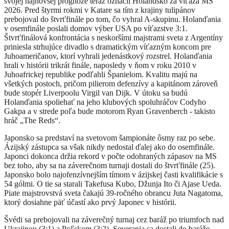
svojej najnovšej prognóze teraz označil Holandsko za víťaza MS
2026. Pred štyrmi rokmi v Katare sa tím z krajiny tulipánov
prebojoval do štvrťfinále po tom, čo vyhral A-skupinu. Holanďania
v osemfinále poslali domov výber USA po víťazstve 3:1.
Štvrťfinálová konfrontácia s neskoršími majstrami sveta z Argentíny
priniesla strhujúce divadlo s dramatickým víťazným koncom pre
Juhoameričanov, ktorí vyhrali jedenástkový rozstrel. Holanďania
hrali v histórii trikrát finále, naposledy v ňom v roku 2010 v
Juhoafrickej republike podľahli Španielom. Kvalitu majú na
všetkých postoch, pričom pilierom defenzívy a kapitánom zároveň
bude stopér Liverpoolu Virgil van Dijk. V útoku sa budú
Holanďania spoliehať na jeho klubových spoluhráčov Codyho
Gakpa a v strede poľa bude motorom Ryan Gravenberch - takisto
hráč „The Reds“.
Japonsko sa predstaví na svetovom šampionáte ôsmy raz po sebe.
Ázijský zástupca sa však nikdy nedostal ďalej ako do osemfinále.
Japonci dokonca držia rekord v počte odohraných zápasov na MS
bez toho, aby sa na záverečnom turnaji dostali do štvrťfinále (25).
Japonsko bolo najofenzívnejším tímom v ázijskej časti kvalifikácie s
54 gólmi. O tie sa starali Takefusa Kubo, Džunja Ito či Ajase Ueda.
Piate majstrovstvá sveta čakajú 39-ročného obrancu Juta Nagatoma,
ktorý dosiahne päť účastí ako prvý Japonec v histórii.
Švédi sa prebojovali na záverečný turnaj cez baráž po triumfoch nad
Ukrajinou (3:1) a Poľskom (3:2). Severania sa dostali do baráže