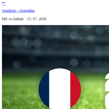
Anglicko - Argentína
MS vo futbale
·
15. 07. 2026