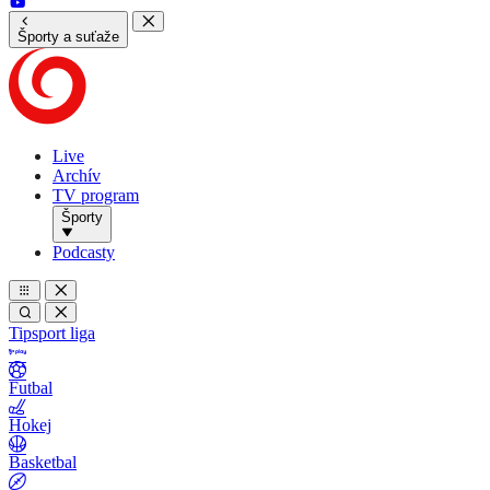
Športy a suťaže
Live
Archív
TV program
Športy
Podcasty
Tipsport liga
Futbal
Hokej
Basketbal