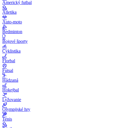
Americký futbal
Atletika
Auto-moto
Bedminton
Bojové športy
Cyklistika
Florbal
Futsal
Hádzaná
Hokejbal
Lyžovanie
Olympijské hry
Tenis