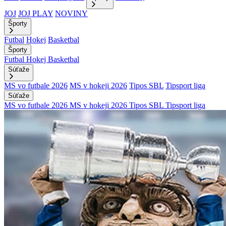
JOJ
JOJ PLAY
NOVINY
Športy
Futbal
Hokej
Basketbal
Športy
Futbal
Hokej
Basketbal
Súťaže
MS vo futbale 2026
MS v hokeji 2026
Tipos SBL
Tipsport liga
Súťaže
MS vo futbale 2026
MS v hokeji 2026
Tipos SBL
Tipsport liga