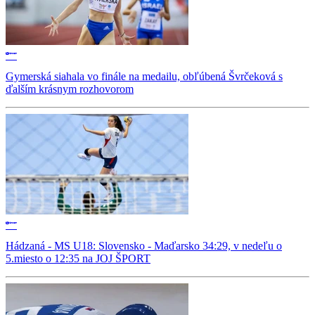
Gymerská siahala vo finále na medailu, obľúbená Švrčeková s
ďalším krásnym rozhovorom
Hádzaná - MS U18: Slovensko - Maďarsko 34:29, v nedeľu o
5.miesto o 12:35 na JOJ ŠPORT