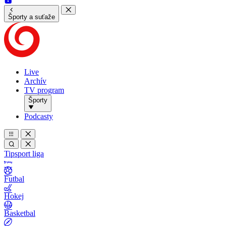
Športy a suťaže
Live
Archív
TV program
Športy
Podcasty
Tipsport liga
Futbal
Hokej
Basketbal