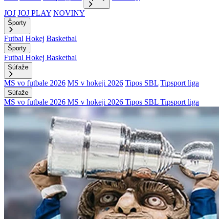
JOJ
JOJ PLAY
NOVINY
Športy
Futbal
Hokej
Basketbal
Športy
Futbal
Hokej
Basketbal
Súťaže
MS vo futbale 2026
MS v hokeji 2026
Tipos SBL
Tipsport liga
Súťaže
MS vo futbale 2026
MS v hokeji 2026
Tipos SBL
Tipsport liga