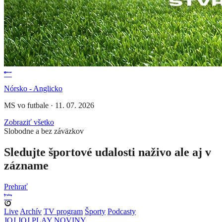
Nórsko - Anglicko
MS vo futbale
·
11. 07. 2026
Zobraziť všetko
Slobodne a bez záväzkov
Sledujte športové udalosti naživo ale aj v
zázname
Prehrať
Live
Archív
TV program
Športy
Podcasty
JOJ
JOJ PLAY
NOVINY