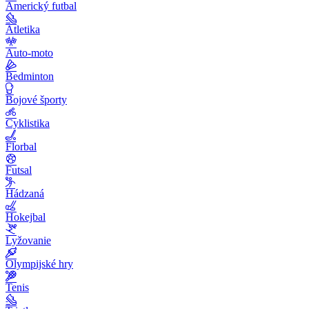
Americký futbal
Atletika
Auto-moto
Bedminton
Bojové športy
Cyklistika
Florbal
Futsal
Hádzaná
Hokejbal
Lyžovanie
Olympijské hry
Tenis