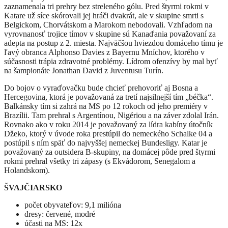
zaznamenala tri prehry bez streleného gólu. Pred štyrmi rokmi v
Katare už síce skórovali jej hráči dvakrát, ale v skupine smrti s
Belgickom, Chorvátskom a Marokom nebodovali. Vzhľadom na
vyrovnanosť trojice tímov v skupine sú Kanaďania považovaní za
adepta na postup z 2. miesta. Najväčšou hviezdou domáceho tímu je
ľavý obranca Alphonso Davies z Bayernu Mníchov, ktorého v
súčasnosti trápia zdravotné problémy. Lídrom ofenzívy by mal byť
na šampionáte Jonathan David z Juventusu Turín.
Do bojov o vyraďovačku bude chcieť prehovoriť aj Bosna a
Hercegovina, ktorá je považovaná za tretí najsilnejší tím „béčka“.
Balkánsky tím si zahrá na MS po 12 rokoch od jeho premiéry v
Brazílii. Tam prehral s Argentínou, Nigériou a na záver zdolal Irán.
Rovnako ako v roku 2014 je považovaný za lídra kabíny útočník
Džeko, ktorý v úvode roka prestúpil do nemeckého Schalke 04 a
postúpil s ním späť do najvyššej nemeckej Bundesligy. Katar je
považovaný za outsidera B-skupiny, na domácej pôde pred štyrmi
rokmi prehral všetky tri zápasy (s Ekvádorom, Senegalom a
Holandskom).
ŠVAJČIARSKO
počet obyvateľov: 9,1 milióna
dresy: červené, modré
účasti na MS: 12x