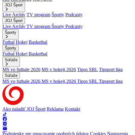
JOJ Šport
Live
Archív
TV program
Športy
Podcasty
JOJ Šport
Live
Archív
TV program
Športy
Podcasty
Športy
Futbal
Hokej
Basketbal
Športy
Futbal
Hokej
Basketbal
Súťaže
MS vo futbale 2026
MS v hokeji 2026
Tipos SBL
Tipsport liga
Súťaže
MS vo futbale 2026
MS v hokeji 2026
Tipos SBL
Tipsport liga
Ako naladiť JOJ Šport
Reklama
Kontakt
Podmienky pre spracovanie osobných údajov
Cookies
Nastavenia