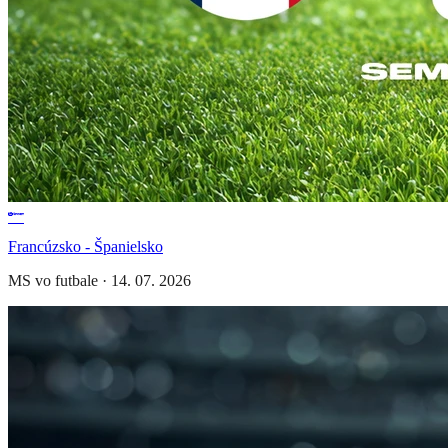
Francúzsko - Španielsko
MS vo futbale
·
14. 07. 2026