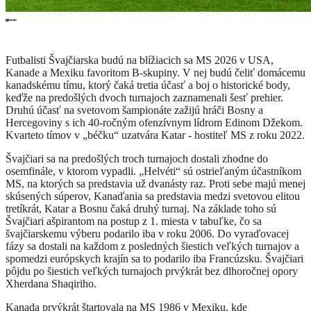
Futbalisti Švajčiarska budú na blížiacich sa MS 2026 v USA,
Kanade a Mexiku favoritom B-skupiny. V nej budú čeliť domácemu
kanadskému tímu, ktorý čaká tretia účasť a boj o historické body,
keďže na predošlých dvoch turnajoch zaznamenali šesť prehier.
Druhú účasť na svetovom šampionáte zažijú hráči Bosny a
Hercegoviny s ich 40-ročným ofenzívnym lídrom Edinom Džekom.
Kvarteto tímov v „béčku“ uzatvára Katar - hostiteľ MS z roku 2022.
Švajčiari sa na predošlých troch turnajoch dostali zhodne do
osemfinále, v ktorom vypadli. „Helvéti“ sú ostrieľaným účastníkom
MS, na ktorých sa predstavia už dvanásty raz. Proti sebe majú menej
skúsených súperov, Kanaďania sa predstavia medzi svetovou elitou
tretíkrát, Katar a Bosnu čaká druhý turnaj. Na základe toho sú
Švajčiari ašpirantom na postup z 1. miesta v tabuľke, čo sa
švajčiarskemu výberu podarilo iba v roku 2006. Do vyraďovacej
fázy sa dostali na každom z posledných šiestich veľkých turnajov a
spomedzi európskych krajín sa to podarilo iba Francúzsku. Švajčiari
pôjdu po šiestich veľkých turnajoch prvýkrát bez dlhoročnej opory
Xherdana Shaqiriho.
Kanada prvýkrát štartovala na MS 1986 v Mexiku, kde