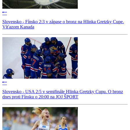
Slovensko - Fínsko 2:3 v zápase o bronz na Hlinka Gretzky Cupe.
Víťazom Kanada
Slovensko - USA 2:5 v semifinále Hlinka Gretzky Cupu. O bronz
dnes proti Fínsku o 20:00 na JOJ ŠPORT