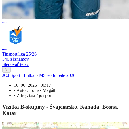
Tipsport liga 25/26
346 záznamov
Sledovať teraz
JOJ Šport
·
Futbal
·
MS vo futbale 2026
10. 06. 2026 - 06:17
•
Autor:
Tomáš Magáth
•
Zdroj:
tasr / jojsport
Vizitka B-skupiny - Švajčiarsko, Kanada, Bosna,
Katar