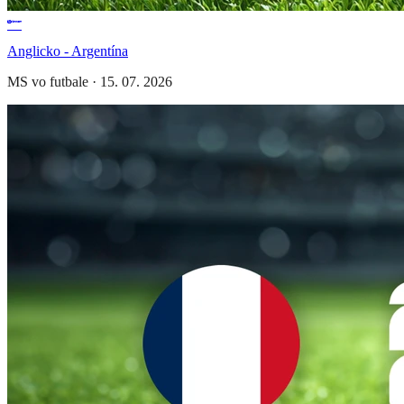
Anglicko - Argentína
MS vo futbale
·
15. 07. 2026