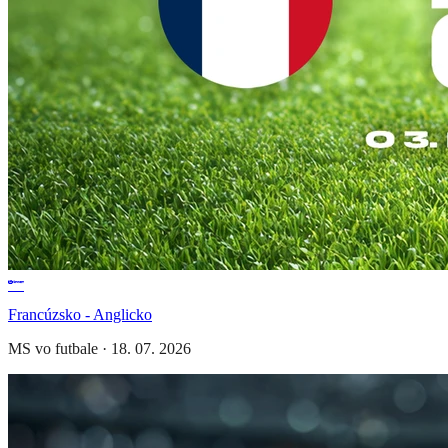
Francúzsko - Anglicko
MS vo futbale
·
18. 07. 2026