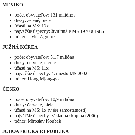
MEXIKO
počet obyvateľov: 131 miliónov
dresy: zelené, biele
účasti na MS: 17x
najväčšie úspechy: štvrťfinále MS 1970 a 1986
tréner: Javier Aguirre
JUŽNÁ KÓREA
počet obyvateľov: 51,7 milióna
dresy: červené, čierne
účasti na MS: 11x
najväčšie úspechy: 4. miesto MS 2002
tréner: Hong Mjong-po
ČESKO
počet obyvateľov: 10,9 milióna
dresy: červené, biele
účasti na MS: 1x (v ére samostatnosti)
najväčšie úspechy: základná skupina (2006)
tréner: Miroslav Koubek
JUHOAFRICKÁ REPUBLIKA