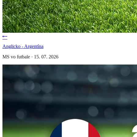
Anglicko - Argentína
MS vo futbale
·
15. 07. 2026