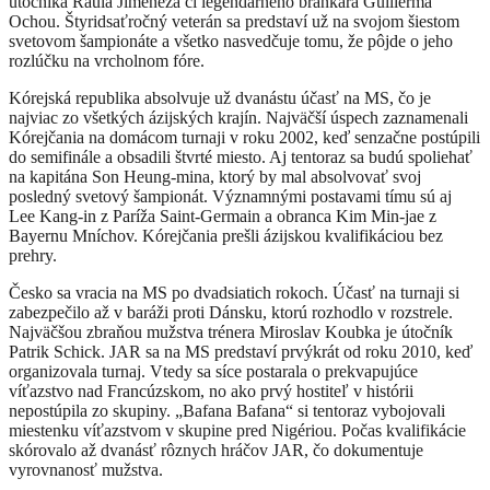
útočníka Raula Jimeneza či legendárneho brankára Guillerma
Ochou. Štyridsaťročný veterán sa predstaví už na svojom šiestom
svetovom šampionáte a všetko nasvedčuje tomu, že pôjde o jeho
rozlúčku na vrcholnom fóre.
Kórejská republika absolvuje už dvanástu účasť na MS, čo je
najviac zo všetkých ázijských krajín. Najväčší úspech zaznamenali
Kórejčania na domácom turnaji v roku 2002, keď senzačne postúpili
do semifinále a obsadili štvrté miesto. Aj tentoraz sa budú spoliehať
na kapitána Son Heung-mina, ktorý by mal absolvovať svoj
posledný svetový šampionát. Významnými postavami tímu sú aj
Lee Kang-in z Paríža Saint-Germain a obranca Kim Min-jae z
Bayernu Mníchov. Kórejčania prešli ázijskou kvalifikáciou bez
prehry.
Česko sa vracia na MS po dvadsiatich rokoch. Účasť na turnaji si
zabezpečilo až v baráži proti Dánsku, ktorú rozhodlo v rozstrele.
Najväčšou zbraňou mužstva trénera Miroslav Koubka je útočník
Patrik Schick. JAR sa na MS predstaví prvýkrát od roku 2010, keď
organizovala turnaj. Vtedy sa síce postarala o prekvapujúce
víťazstvo nad Francúzskom, no ako prvý hostiteľ v histórii
nepostúpila zo skupiny. „Bafana Bafana“ si tentoraz vybojovali
miestenku víťazstvom v skupine pred Nigériou. Počas kvalifikácie
skórovalo až dvanásť rôznych hráčov JAR, čo dokumentuje
vyrovnanosť mužstva.