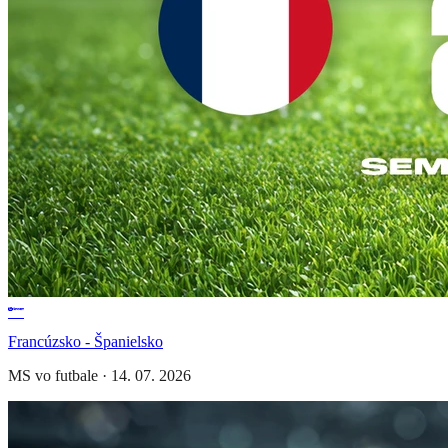
Francúzsko - Španielsko
MS vo futbale
·
14. 07. 2026