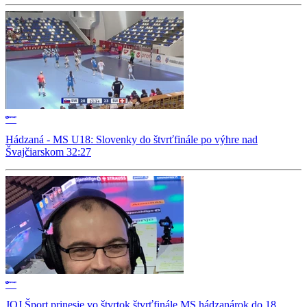
Hádzaná - MS U18: Slovenky do štvrťfinále po výhre nad
Švajčiarskom 32:27
JOJ Šport prinesie vo štvrtok štvrťfinále MS hádzanárok do 18