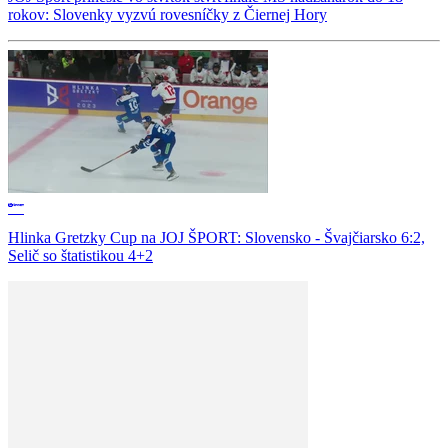
rokov: Slovenky vyzvú rovesníčky z Čiernej Hory
Hlinka Gretzky Cup na JOJ ŠPORT: Slovensko - Švajčiarsko 6:2,
Selič so štatistikou 4+2