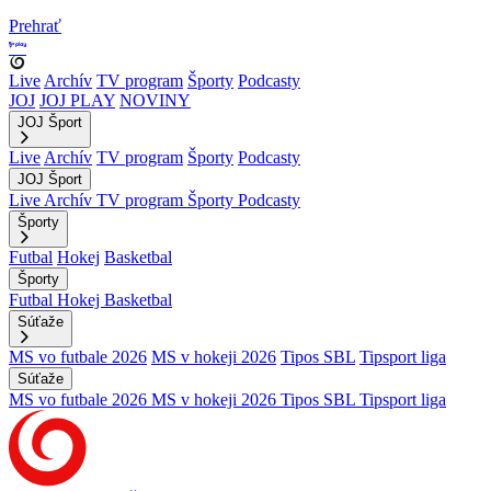
Prehrať
Live
Archív
TV program
Športy
Podcasty
JOJ
JOJ PLAY
NOVINY
JOJ Šport
Live
Archív
TV program
Športy
Podcasty
JOJ Šport
Live
Archív
TV program
Športy
Podcasty
Športy
Futbal
Hokej
Basketbal
Športy
Futbal
Hokej
Basketbal
Súťaže
MS vo futbale 2026
MS v hokeji 2026
Tipos SBL
Tipsport liga
Súťaže
MS vo futbale 2026
MS v hokeji 2026
Tipos SBL
Tipsport liga