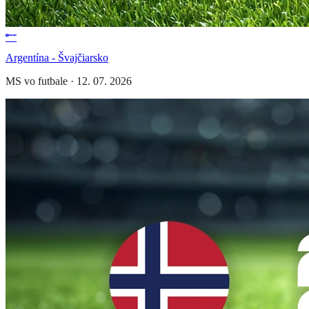
Argentína - Švajčiarsko
MS vo futbale
·
12. 07. 2026