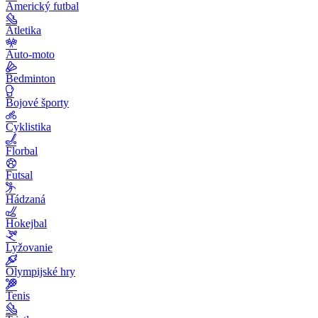
Americký futbal
Atletika
Auto-moto
Bedminton
Bojové športy
Cyklistika
Florbal
Futsal
Hádzaná
Hokejbal
Lyžovanie
Olympijské hry
Tenis