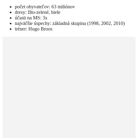
počet obyvateľov: 63 miliónov
dresy: žlto-zelené, biele
účasti na MS: 3x
najväčšie úspechy: základná skupina (1998, 2002, 2010)
tréner: Hugo Broos