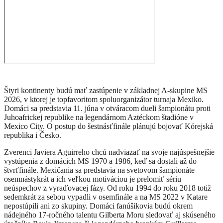
Štyri kontinenty budú mať zastúpenie v základnej A-skupine MS
2026, v ktorej je topfavoritom spoluorganizátor turnaja Mexiko.
Domáci sa predstavia 11. júna v otváracom dueli šampionátu proti
Juhoafrickej republike na legendárnom Aztéckom štadióne v
Mexico City. O postup do šestnásťfinále plánujú bojovať Kórejská
republika i Česko.
Zverenci Javiera Aguirreho chcú nadviazať na svoje najúspešnejšie
vystúpenia z domácich MS 1970 a 1986, keď sa dostali až do
štvrťfinále. Mexičania sa predstavia na svetovom šampionáte
osemnástykrát a ich veľkou motiváciou je prelomiť sériu
neúspechov z vyraďovacej fázy. Od roku 1994 do roku 2018 totiž
sedemkrát za sebou vypadli v osemfinále a na MS 2022 v Katare
nepostúpili ani zo skupiny. Domáci fanúšikovia budú okrem
nádejného 17-ročného talentu Gilberta Moru sledovať aj skúseného