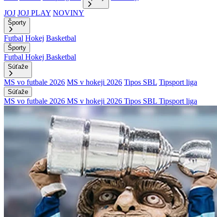
JOJ
JOJ PLAY
NOVINY
Športy
Futbal
Hokej
Basketbal
Športy
Futbal
Hokej
Basketbal
Súťaže
MS vo futbale 2026
MS v hokeji 2026
Tipos SBL
Tipsport liga
Súťaže
MS vo futbale 2026
MS v hokeji 2026
Tipos SBL
Tipsport liga