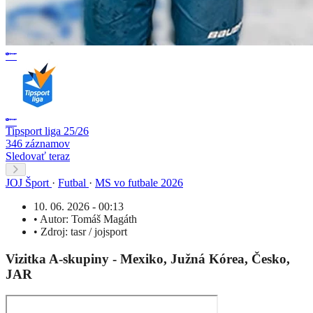
Tipsport liga 25/26
346 záznamov
Sledovať teraz
JOJ Šport
·
Futbal
·
MS vo futbale 2026
10. 06. 2026 - 00:13
•
Autor:
Tomáš Magáth
•
Zdroj:
tasr / jojsport
Vizitka A-skupiny - Mexiko, Južná Kórea, Česko,
JAR