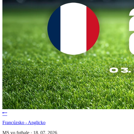
Francúzsko - Anglicko
MS vo futbale
·
18. 07. 2026