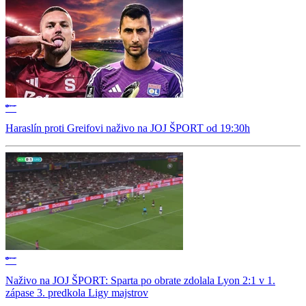
Haraslín proti Greifovi naživo na JOJ ŠPORT od 19:30h
Naživo na JOJ ŠPORT: Sparta po obrate zdolala Lyon 2:1 v 1.
zápase 3. predkola Ligy majstrov