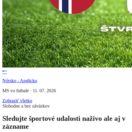
Nórsko - Anglicko
MS vo futbale
·
11. 07. 2026
Zobraziť všetko
Slobodne a bez záväzkov
Sledujte športové udalosti naživo ale aj v
zázname