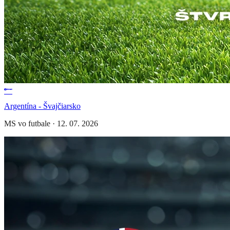
Argentína - Švajčiarsko
MS vo futbale
·
12. 07. 2026