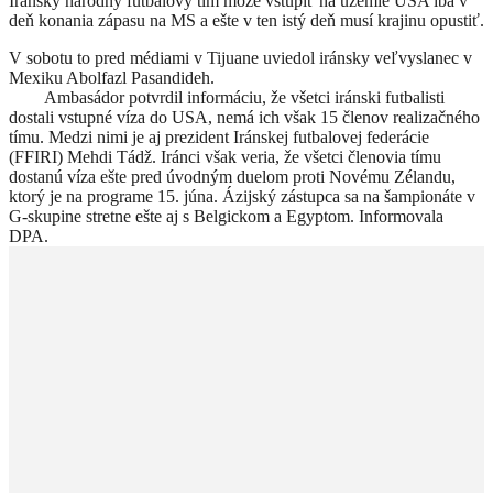
Iránsky národný futbalový tím môže vstúpiť na územie USA iba v
deň konania zápasu na MS a ešte v ten istý deň musí krajinu opustiť.
V sobotu to pred médiami v Tijuane uviedol iránsky veľvyslanec v
Mexiku Abolfazl Pasandideh.
Ambasádor potvrdil informáciu, že všetci iránski futbalisti
dostali vstupné víza do USA, nemá ich však 15 členov realizačného
tímu. Medzi nimi je aj prezident Iránskej futbalovej federácie
(FFIRI) Mehdi Tádž. Iránci však veria, že všetci členovia tímu
dostanú víza ešte pred úvodným duelom proti Novému Zélandu,
ktorý je na programe 15. júna. Ázijský zástupca sa na šampionáte v
G-skupine stretne ešte aj s Belgickom a Egyptom. Informovala
DPA.