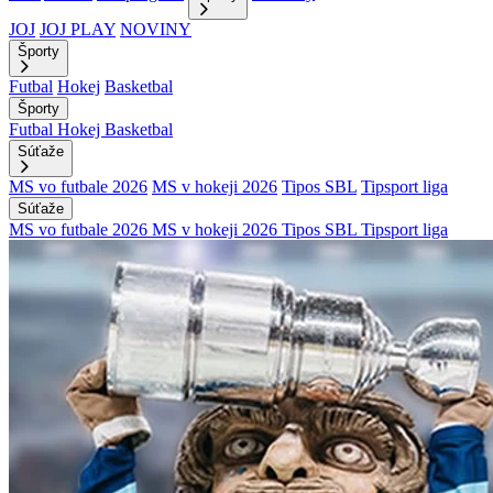
JOJ
JOJ PLAY
NOVINY
Športy
Futbal
Hokej
Basketbal
Športy
Futbal
Hokej
Basketbal
Súťaže
MS vo futbale 2026
MS v hokeji 2026
Tipos SBL
Tipsport liga
Súťaže
MS vo futbale 2026
MS v hokeji 2026
Tipos SBL
Tipsport liga