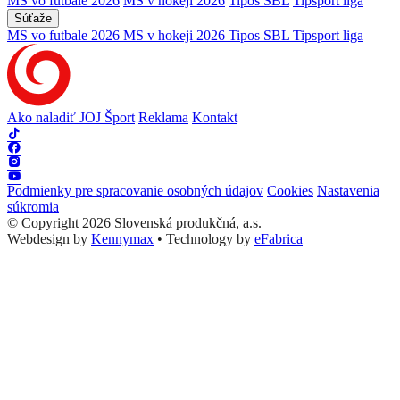
MS vo futbale 2026
MS v hokeji 2026
Tipos SBL
Tipsport liga
Súťaže
MS vo futbale 2026
MS v hokeji 2026
Tipos SBL
Tipsport liga
Ako naladiť JOJ Šport
Reklama
Kontakt
Podmienky pre spracovanie osobných údajov
Cookies
Nastavenia
súkromia
© Copyright 2026 Slovenská produkčná, a.s.
Webdesign by
Kennymax
•
Technology by
eFabrica