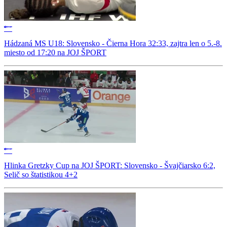
Hádzaná MS U18: Slovensko - Čierna Hora 32:33, zajtra len o 5.-8.
miesto od 17:20 na JOJ ŠPORT
Hlinka Gretzky Cup na JOJ ŠPORT: Slovensko - Švajčiarsko 6:2,
Selič so štatistikou 4+2