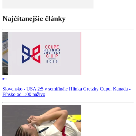
Najčítanejšie články
Slovensko - USA 2:5 v semifinále Hlinka Gretzky Cupu. Kanada -
Fínsko od 1:00 naživo