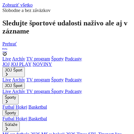
Zobraziť všetko
Slobodne a bez záväzkov
Sledujte športové udalosti naživo ale aj v
zázname
Prehrať
Live
Archív
TV program
Športy
Podcasty
JOJ
JOJ PLAY
NOVINY
JOJ Šport
Live
Archív
TV program
Športy
Podcasty
JOJ Šport
Live
Archív
TV program
Športy
Podcasty
Športy
Futbal
Hokej
Basketbal
Športy
Futbal
Hokej
Basketbal
Súťaže