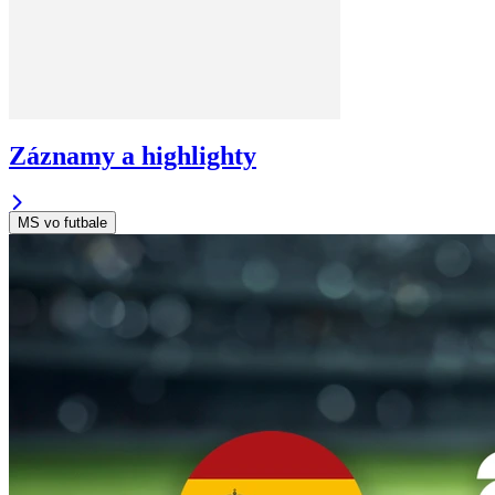
Záznamy a highlighty
MS vo futbale