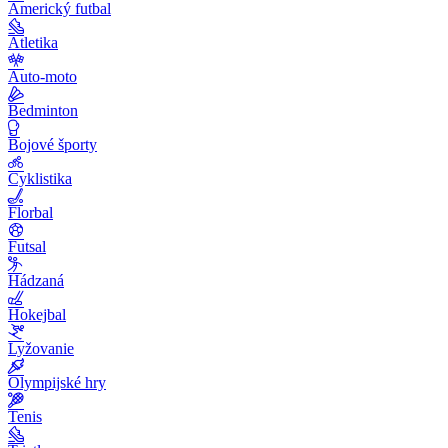
Americký futbal
Atletika
Auto-moto
Bedminton
Bojové športy
Cyklistika
Florbal
Futsal
Hádzaná
Hokejbal
Lyžovanie
Olympijské hry
Tenis