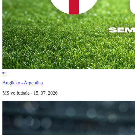
Anglicko - Argentína
MS vo futbale
·
15. 07. 2026