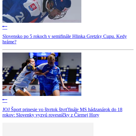
Slovensko po 5 rokoch v semifinále Hlinka Gretzky Cupu. Kedy
hráme?
JOJ Šport prinesie vo štvrtok štvrťfinále MS hádzanárok do 18
rokov: Slovenky vyzvú rovesníčky z Čiernej Hory