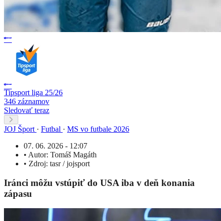
Tipsport liga 25/26
346 záznamov
Sledovať teraz
JOJ Šport
·
Futbal
·
MS vo futbale 2026
07. 06. 2026 - 12:07
•
Autor:
Tomáš Magáth
•
Zdroj:
tasr / jojsport
Iránci môžu vstúpiť do USA iba v deň konania
zápasu