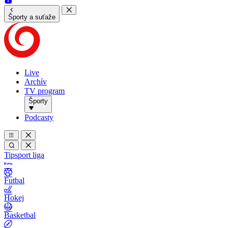
Športy a suťaže
Live
Archív
TV program
Športy
Podcasty
Tipsport liga
Futbal
Hokej
Basketbal