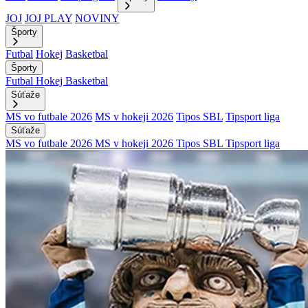
JOJ
JOJ PLAY
NOVINY
Športy
Futbal
Hokej
Basketbal
Športy
Futbal
Hokej
Basketbal
Súťaže
MS vo futbale 2026
MS v hokeji 2026
Tipos SBL
Tipsport liga
Súťaže
MS vo futbale 2026
MS v hokeji 2026
Tipos SBL
Tipsport liga