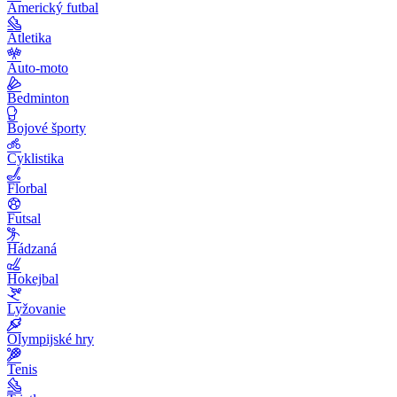
Americký futbal
Atletika
Auto-moto
Bedminton
Bojové športy
Cyklistika
Florbal
Futsal
Hádzaná
Hokejbal
Lyžovanie
Olympijské hry
Tenis