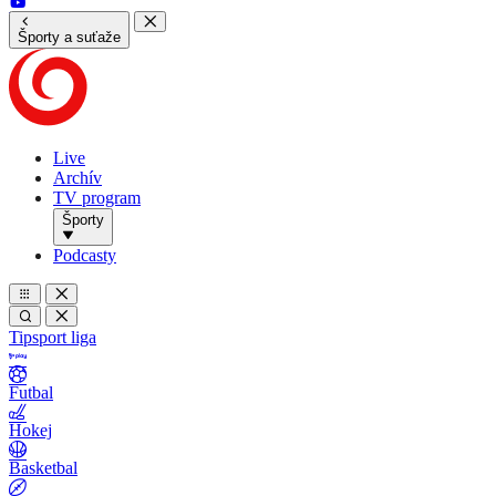
Športy a suťaže
Live
Archív
TV program
Športy
Podcasty
Tipsport liga
Futbal
Hokej
Basketbal