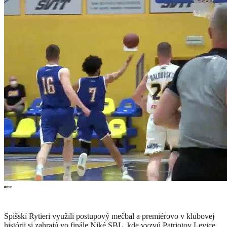
Spišskí Rytieri využili postupový mečbal a premiérovo v klubovej
histórii si zahrajú vo finále Niké SBL, kde vyzvú Patriotov Levice.