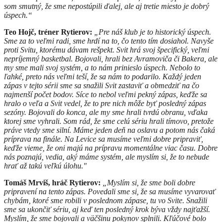
som smutný, že sme nepostúpili ďalej, ale aj tretie miesto je dobrý
úspech.“
Teo Hojč, tréner Rytierov:
„Pre náš klub je to historický úspech.
Sme za to veľmi radi, sme hrdí na to, čo tento tím dosiahol. Navyše
proti Svitu, ktorému dávam rešpekt. Svit hrá svoj špecifický, veľmi
nepríjemný basketbal. Bojovali, hrali bez Avramoviča či Bakera, ale
my sme mali svoj systém, a to nám prinieslo úspech. Nebolo to
ľahké, preto nás veľmi teší, že sa nám to podarilo. Každý jeden
zápas v tejto sérii sme sa snažili Svit zastaviť a obmedziť na čo
najmenší počet bodov. Síce to nebol veľmi pekný zápas, keďže sa
hralo o veľa a Svit vedel, že to pre nich môže byť posledný zápas
sezóny. Bojovali do konca, ale my sme hrali tvrdú obranu, vďaka
ktorej sme vyhrali. Som rád, že sme celú sériu hrali tímovo, pretože
práve vtedy sme silní. Máme jeden deň na oslavu a potom nás čaká
príprava na finále. Na Levice sa musíme veľmi dobre pripraviť,
keďže vieme, že oni majú na prípravu momentálne viac času. Dobre
nás poznajú, vedia, aký máme systém, ale myslím si, že to nebude
hrať až takú veľkú úlohu."
Tomáš Mrviš, hráč Rytierov:
„Myslím si, že sme boli dobre
pripravení na tento zápas. Povedali sme si, že sa musíme vyvarovať
chybám, ktoré sme robili v poslednom zápase, tu vo Svite. Snažili
sme sa ukončiť sériu, aj keď ten posledný krok býva vždy najťažší.
Myslím, že sme bojovali a väčšinu pokynov splnili. Kľúčové bolo