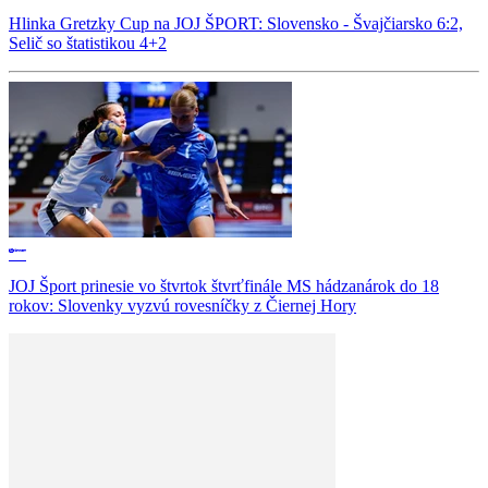
Hlinka Gretzky Cup na JOJ ŠPORT: Slovensko - Švajčiarsko 6:2,
Selič so štatistikou 4+2
JOJ Šport prinesie vo štvrtok štvrťfinále MS hádzanárok do 18
rokov: Slovenky vyzvú rovesníčky z Čiernej Hory