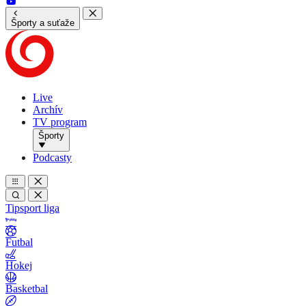
Športy a suťaže
Live
Archív
TV program
Športy
Podcasty
Tipsport liga
Futbal
Hokej
Basketbal