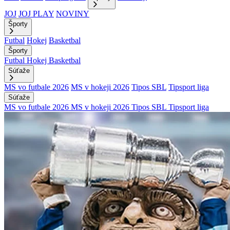
JOJ
JOJ PLAY
NOVINY
Športy
Futbal
Hokej
Basketbal
Športy
Futbal
Hokej
Basketbal
Súťaže
MS vo futbale 2026
MS v hokeji 2026
Tipos SBL
Tipsport liga
Súťaže
MS vo futbale 2026
MS v hokeji 2026
Tipos SBL
Tipsport liga