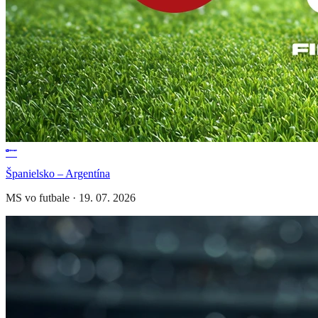
Španielsko – Argentína
MS vo futbale
·
19. 07. 2026