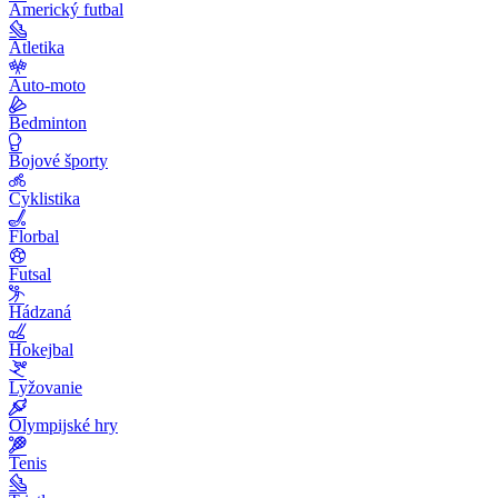
Americký futbal
Atletika
Auto-moto
Bedminton
Bojové športy
Cyklistika
Florbal
Futsal
Hádzaná
Hokejbal
Lyžovanie
Olympijské hry
Tenis