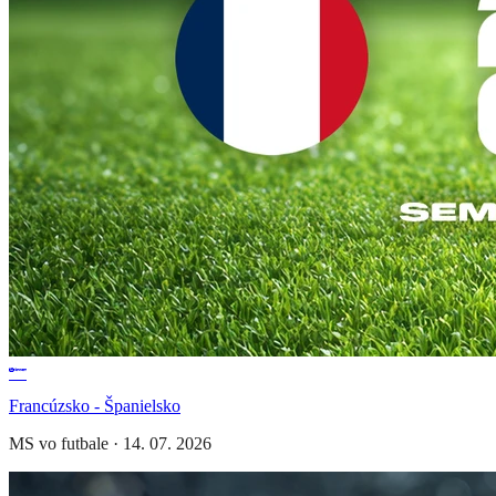
Francúzsko - Španielsko
MS vo futbale
·
14. 07. 2026