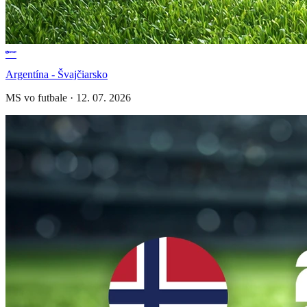
Argentína - Švajčiarsko
MS vo futbale
·
12. 07. 2026