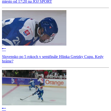
miesto od 17:20 na JOJ ŠPORT
Slovensko po 5 rokoch v semifinále Hlinka Gretzky Cupu. Kedy
hráme?