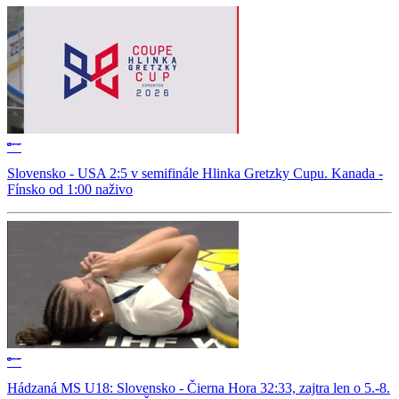
Slovensko - USA 2:5 v semifinále Hlinka Gretzky Cupu. Kanada -
Fínsko od 1:00 naživo
Hádzaná MS U18: Slovensko - Čierna Hora 32:33, zajtra len o 5.-8.