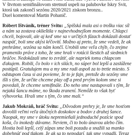
V štvrtom semifinálovom stretnutí uspeli na palubovke Iskry Svit,
ktorá tak zakončí sezónu 2020/2021 ziskom bronzu..
Duel
komentoval Martin Pohanič.
Róbert Ištvánik, tréner Svitu:
„Spišská mala asi o trošku viac síl
a nám sa zostava oklieštila v najnevhodnejšom momente. Chlapci
chceli, bojovali, ale aj keď sme sa v určitých fázach dokázali dostať
naspäť, boli sme akýsi kŕčovití. Možno aj preto, že sme vedeli, že ak
prehráme, sezóna sa nám končí. Urobili sme veľa chýb, čo zrejme
pramenilo práve z toho, že sme hrali v rotácii šiestich až siedmich
hráčov. Nedokázali sme to zvrátiť, ale napriek tomu chlapcom
ďakujem. Robili, čo bolo v ich silách, no súper bol lepší a zaslúžene
postúpil. Gratulujem mu a my sme radi aspoň za to tretie miesto. S
odstupom času si asi povieme, že to je fajn, pretože do sezóny sme
išli s tým, že určite chceme play off a pred prvým kolom sme si
povedali, že chceme semifinále. Do neho sme nastupovali s tým, že
nejakú šancu máme, no škoda zranení. Nemôže to však byť
výhovorka. Hrali sme s tým, čo sme mali.“
Jakub Mokráň, hráč Svitu:
„Dôvodom prehry je, že sme hosťom
dovolili veľmi veľa útočných doskokov a bodov z druhej šance.
Naopak, my sme v útoku nepremieňali jednoduché pozície spod
koša, čo inokedy dávame. Neviem, či to bolo únavou alebo čím.
Hostia boli lepší, celý zápas sme boli pozadu a snažili sa manko
dobehnúť pod tlakom, že ak sa to nepodarí, tak sme vypadli. Teraz