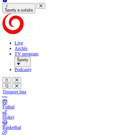
Športy a suťaže
Live
Archív
TV program
Športy
Podcasty
Tipsport liga
Futbal
Hokej
Basketbal