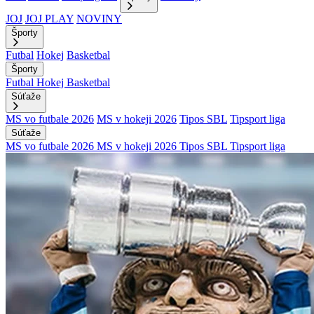
JOJ
JOJ PLAY
NOVINY
Športy
Futbal
Hokej
Basketbal
Športy
Futbal
Hokej
Basketbal
Súťaže
MS vo futbale 2026
MS v hokeji 2026
Tipos SBL
Tipsport liga
Súťaže
MS vo futbale 2026
MS v hokeji 2026
Tipos SBL
Tipsport liga