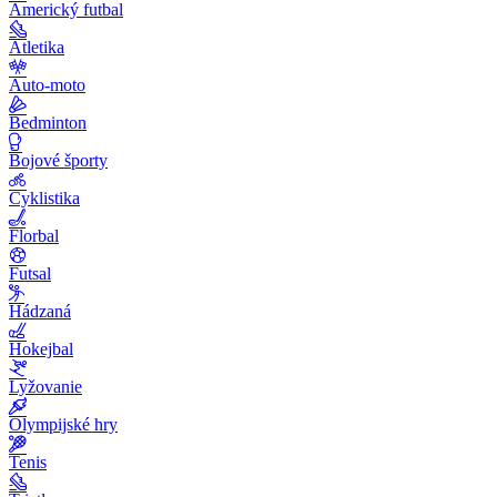
Americký futbal
Atletika
Auto-moto
Bedminton
Bojové športy
Cyklistika
Florbal
Futsal
Hádzaná
Hokejbal
Lyžovanie
Olympijské hry
Tenis