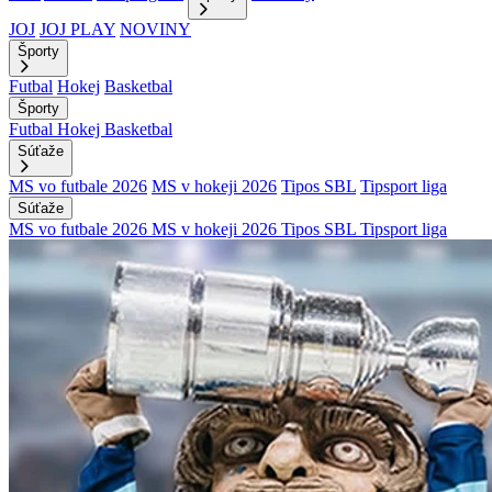
JOJ
JOJ PLAY
NOVINY
Športy
Futbal
Hokej
Basketbal
Športy
Futbal
Hokej
Basketbal
Súťaže
MS vo futbale 2026
MS v hokeji 2026
Tipos SBL
Tipsport liga
Súťaže
MS vo futbale 2026
MS v hokeji 2026
Tipos SBL
Tipsport liga