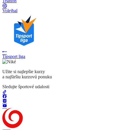
Triatlon
Volejbal
Tipsport liga
Užite si najlepšie kurzy
a najširšiu kurzovú ponuku
Sledujte športové udalosti