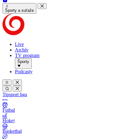
Športy a suťaže
Live
Archív
TV program
Športy
Podcasty
Tipsport liga
Futbal
Hokej
Basketbal