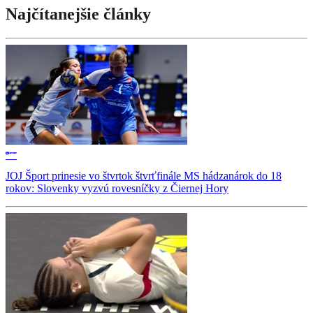
Najčítanejšie články
JOJ Šport prinesie vo štvrtok štvrťfinále MS hádzanárok do 18
rokov: Slovenky vyzvú rovesníčky z Čiernej Hory