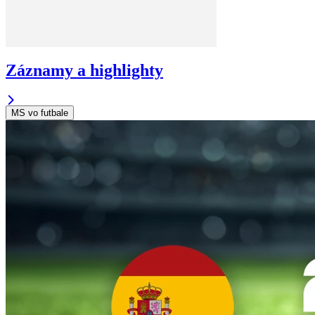
Záznamy a highlighty
MS vo futbale