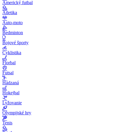
Americký futbal
Atletika
Auto-moto
Bedminton
Bojové športy
Cyklistika
Florbal
Futsal
Hádzaná
Hokejbal
Lyžovanie
Olympijské hry
Tenis