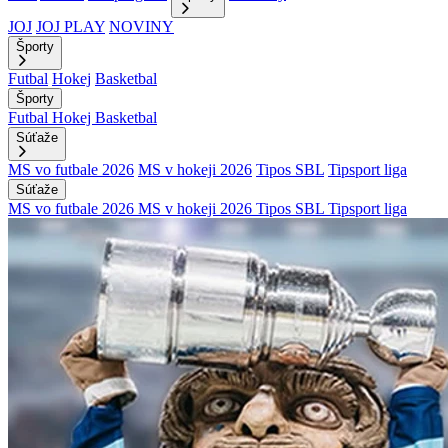
JOJ
JOJ PLAY
NOVINY
Športy
Futbal
Hokej
Basketbal
Športy
Futbal
Hokej
Basketbal
Súťaže
MS vo futbale 2026
MS v hokeji 2026
Tipos SBL
Tipsport liga
Súťaže
MS vo futbale 2026
MS v hokeji 2026
Tipos SBL
Tipsport liga