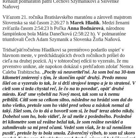
Renault polmaratón patril Čechovi Szymanikovi a Slovenke
Naňovej
Víťazom 21. ročníka Bratislavského maratónu a zároveň majstrom
Slovenska sa stal časom 2:26:27 h
Marek Hladík
. Medzi ženami
zvíťazila časom 2:54:23 h Poľka
Anna Bodnárová
, národnou
šampiónkou bola Mária Danečková (2:58:22 h). V polmaratóne
triumfovali Čech Adam Szymanik a Slovenka Žofia Naňová.
Tridsaťpäťročnému Hladíkovi sa premiérovo podarilo uspieť v
hlavnom meste, v predchádzajúcich dvoch ročníkoch prišiel do
cieľa na druhej pozícii. Aj v tohtoročnej edícii to vyzeralo, že mu
prvenstvo unikne, ale napokon dokázal s prehľadom zdolať Nemca
Caleba Trabitzscha. „
Pocity sú neuveriteľné. Ja som bol na 30-tom
kilometri zmierený s tým, že skončím opäť druhý. Predo mnou
išiel on a vyzeralo to tak, že si drží strojové tempo a je to stratené. V
cieli som si teda chystal reč, že čo na to povedať, opäť druhé
miesto. Keď sme vybehli na Nový most, tak som sa k nemu
priblížil. Cítil som sa celkom silno, následne na hrádzi som dal do
toho všetko, pretože som ho videl pred sebou a náskok nemal až
taký. Išiel som, čo to dá a hovoril som si, že buď teraz alebo nikdy.
Dobehol som ho, bolo vidieť, že už melie z posledného. Posledné
tri kilometre som už reálne bežal tak, že som reálne nevidel a
zahmlievalo sa mi pred očami. Vedel som však, že to už nemôžem
pustiť, pretože by to bola smola. Záverečný výbeh, to som už skoro