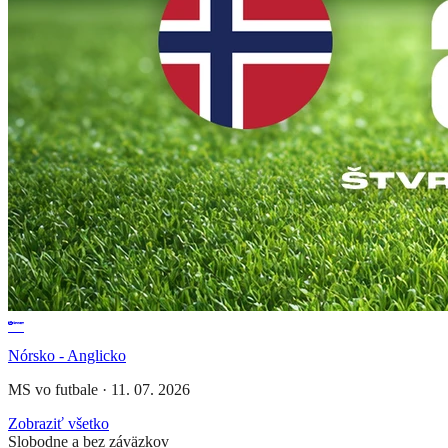
Nórsko - Anglicko
MS vo futbale
·
11. 07. 2026
Zobraziť všetko
Slobodne a bez záväzkov