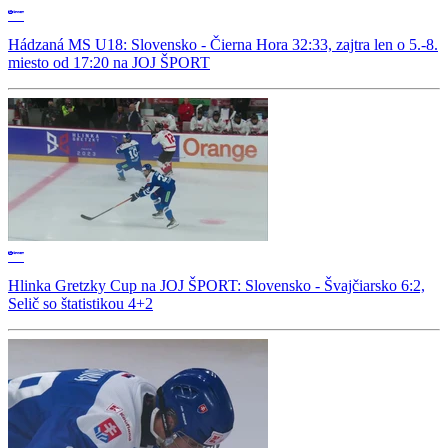
Hádzaná MS U18: Slovensko - Čierna Hora 32:33, zajtra len o 5.-8.
miesto od 17:20 na JOJ ŠPORT
Hlinka Gretzky Cup na JOJ ŠPORT: Slovensko - Švajčiarsko 6:2,
Selič so štatistikou 4+2