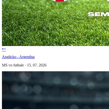
Anglicko - Argentína
MS vo futbale
·
15. 07. 2026