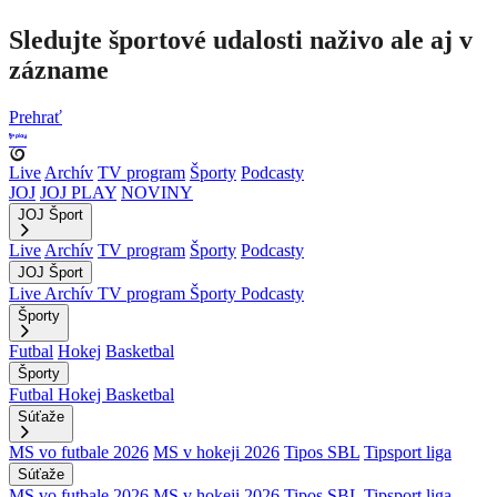
Sledujte športové udalosti naživo ale aj v
zázname
Prehrať
Live
Archív
TV program
Športy
Podcasty
JOJ
JOJ PLAY
NOVINY
JOJ Šport
Live
Archív
TV program
Športy
Podcasty
JOJ Šport
Live
Archív
TV program
Športy
Podcasty
Športy
Futbal
Hokej
Basketbal
Športy
Futbal
Hokej
Basketbal
Súťaže
MS vo futbale 2026
MS v hokeji 2026
Tipos SBL
Tipsport liga
Súťaže
MS vo futbale 2026
MS v hokeji 2026
Tipos SBL
Tipsport liga