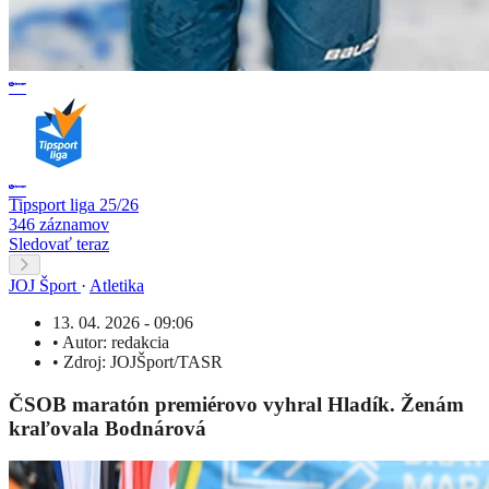
Tipsport liga 25/26
346 záznamov
Sledovať teraz
JOJ Šport
·
Atletika
13. 04. 2026 - 09:06
•
Autor:
redakcia
•
Zdroj:
JOJŠport/TASR
ČSOB maratón premiérovo vyhral Hladík. Ženám
kraľovala Bodnárová