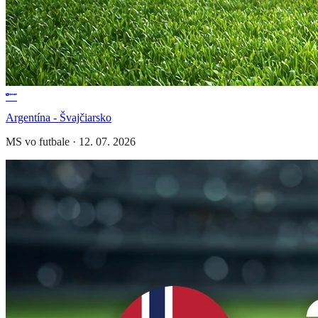
Argentína - Švajčiarsko
MS vo futbale
·
12. 07. 2026