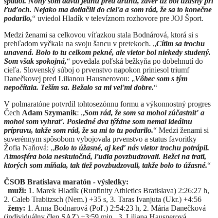
spadol. Nohy som dával jednu pred druhú, záver už bol úžasný pri
ľuďoch. Nejako ma dotlačili do cieľa a som rád, že sa to konečne
podarilo,
“ uviedol Hladík v televíznom rozhovore pre JOJ Šport.
Medzi ženami sa celkovou víťazkou stala Bodnárová, ktorá si s
prehľadom vyčkala na svoju šancu v pretekoch. „
Cítim sa trochu
unavená. Bolo to tu celkom pekné, ale vietor bol niekedy studený.
Som však spokojná,
“ povedala poľská bežkyňa po dobehnutí do
cieľa. Slovenský súboj o prvenstvo napokon priniesol triumf
Danečkovej pred Lilianou Hausnerovou: „
Vôbec som s tým
nepočítala. Teším sa. Bežalo sa mi veľmi dobre.
“
V polmaratóne potvrdil tohtosezónnu formu a výkonnostný progres
Čech
Adam Szymanik
: „
Som rád, že som sa mohol zúčastniť a
mohol som vyhrať. Posledné dva týždne som nemal ideálnu
prípravu, takže som rád, že sa mi to tu podarilo.
“ Medzi ženami si
suverénnym spôsobom vybojovala prvenstvo a status favoritky
Žofia Naňová: „
Bolo to úžasné, aj keď nás vietor trochu potrápil.
Atmosféra bola neskutočná, ľudia povzbudzovali. Bežci na trati,
ktorých som míňala, tak tiež povzbudzovali, takže bolo to úžasné.
“
ČSOB Bratislava maratón - výsledky:
muži:
1. Marek Hladík (Runfinity Athletics Bratislava) 2:26:27 h,
2. Caleb Trabitzsch (Nem.) +35 s, 3. Taras Ivanjuta (Ukr.) +4:56
ženy:
1. Anna Bodnarová (Poľ.) 2:54:23 h, 2. Mária Danečková
(individuálny člen SAZ) +3:59 min., 3. Liliana Hausnerová