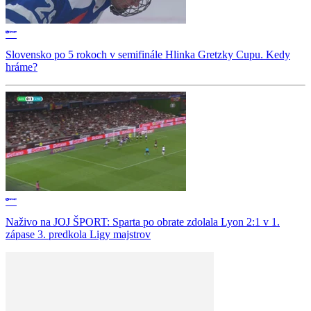
Slovensko po 5 rokoch v semifinále Hlinka Gretzky Cupu. Kedy
hráme?
Naživo na JOJ ŠPORT: Sparta po obrate zdolala Lyon 2:1 v 1.
zápase 3. predkola Ligy majstrov