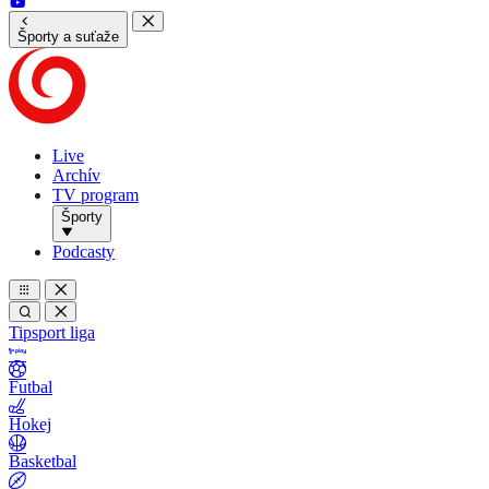
Športy a suťaže
Live
Archív
TV program
Športy
Podcasty
Tipsport liga
Futbal
Hokej
Basketbal