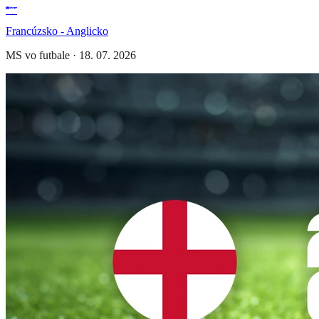
Francúzsko - Anglicko
MS vo futbale
·
18. 07. 2026