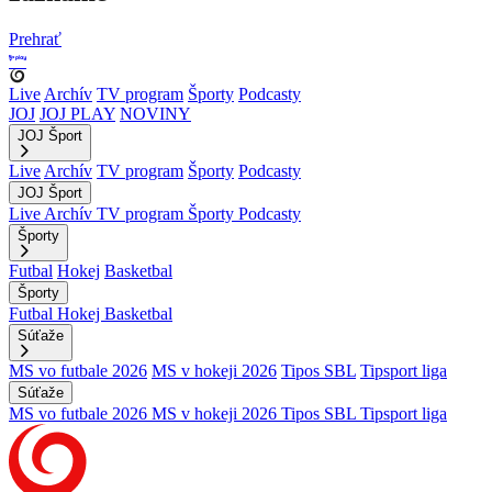
Prehrať
Live
Archív
TV program
Športy
Podcasty
JOJ
JOJ PLAY
NOVINY
JOJ Šport
Live
Archív
TV program
Športy
Podcasty
JOJ Šport
Live
Archív
TV program
Športy
Podcasty
Športy
Futbal
Hokej
Basketbal
Športy
Futbal
Hokej
Basketbal
Súťaže
MS vo futbale 2026
MS v hokeji 2026
Tipos SBL
Tipsport liga
Súťaže
MS vo futbale 2026
MS v hokeji 2026
Tipos SBL
Tipsport liga