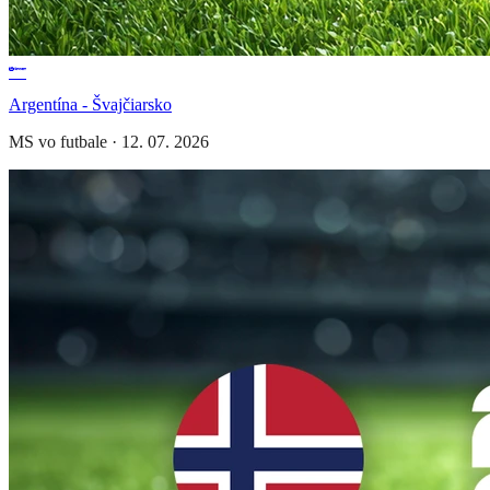
Argentína - Švajčiarsko
MS vo futbale
·
12. 07. 2026