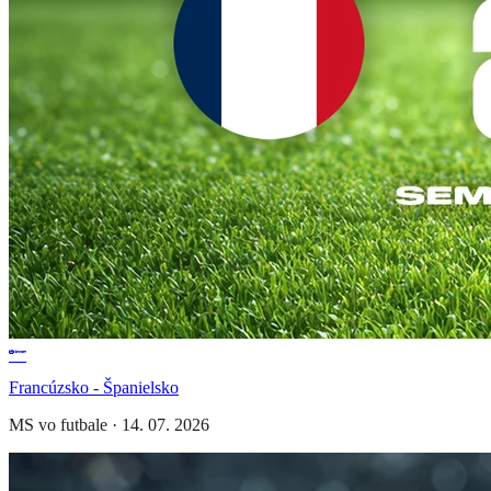
Francúzsko - Španielsko
MS vo futbale
·
14. 07. 2026