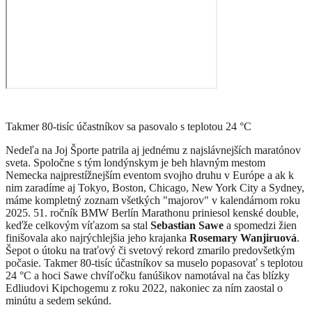
Takmer 80-tisíc účastníkov sa pasovalo s teplotou 24 °C
Nedeľa na Joj Športe patrila aj jednému z najslávnejších maratónov
sveta. Spoločne s tým londýnskym je beh hlavným mestom
Nemecka najprestížnejším eventom svojho druhu v Európe a ak k
nim zaradíme aj Tokyo, Boston, Chicago, New York City a Sydney,
máme kompletný zoznam všetkých "majorov" v kalendárnom roku
2025. 51. ročník BMW Berlín Marathonu priniesol kenské double,
keďže celkovým víťazom sa stal
Sebastian Sawe
a spomedzi žien
finišovala ako najrýchlejšia jeho krajanka
Rosemary Wanjiruová
.
Šepot o útoku na traťový či svetový rekord zmarilo predovšetkým
počasie. Takmer 80-tisíc účastníkov sa muselo popasovať s teplotou
24 °C a hoci Sawe chvíľočku fanúšikov namotával na čas blízky
Edliudovi Kipchogemu z roku 2022, nakoniec za ním zaostal o
minútu a sedem sekúnd.