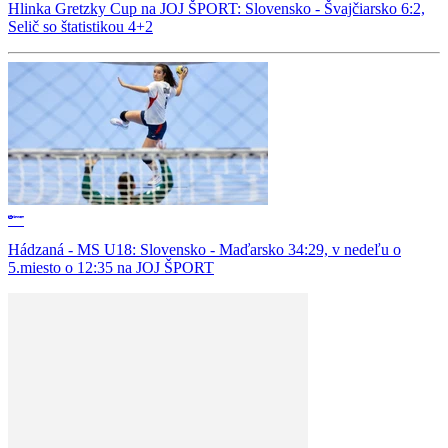
Hlinka Gretzky Cup na JOJ ŠPORT: Slovensko - Švajčiarsko 6:2,
Selič so štatistikou 4+2
Hádzaná - MS U18: Slovensko - Maďarsko 34:29, v nedeľu o
5.miesto o 12:35 na JOJ ŠPORT