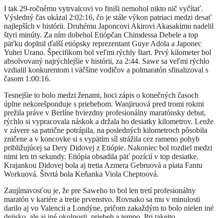
I tak 29-ročnému vytrvalcovi vo finiši nemohol nikto nič vyčítať.
Výsledný čas ukázal 2:02:16, čo je stále výkon patriaci medzi desať
najlepších v histórii. Druhému Japoncovi Akirovi Akasakimu nadelil
štyri minúty. Za ním dobehol Etiópčan Chimdessa Debele a top
päťku doplnil ďalší etiópsky reprezentant Guye Adola a Japonec
Yuhei Urano. Špecifikom bol veľmi rýchly štart. Prvý kilometer bol
absolvovaný najrýchlejšie v histórii, za 2:44. Sawe sa veľmi rýchlo
vzdialil konkurentom i väčšine vodičov a polmaratón sfinalizoval s
časom 1:00:16.
Tesnejšie to bolo medzi ženami, hoci zápis o konečných časoch
úplne nekorešponduje s priebehom. Wanjiruová pred tromi rokmi
prežila práve v Berlíne hviezdny profesionálny maratónsky debut,
rýchlo si vypracovala náskok a držala ho desiatky kilometrov. Lenže
v závere sa patrične potrápila, na posledných kilometroch pôsobila
zničene a v koncovke si s vypätím síl strážila cez rameno pohyb
približujúcej sa Dery Didovej z Etiópie. Nakoniec bol rozdiel medzi
nimi len tri sekundy. Etiópia obsadila päť pozícií v top desiatke.
Krajankou Didovej bola aj tretia Azmera Gebruová a piata Fantu
Workuová. Štvrtá bola Keňanka Viola Cheptoová.
Zaujímavosťou je, že pre Saweho to bol len tretí profesionálny
maratón v kariére a tretie prvenstvo. Rovnako sa mu v minulosti
darilo aj vo Valencii a Londýne, pričom zakaždým to bolo nielen iné
dejisko, ale aj iné okolnosti, priebeh a tempo. Pri takejto