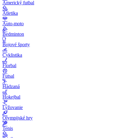
Americký futbal
Atletika
Auto-moto
Bedminton
Bojové športy
Cyklistika
Florbal
Futsal
Hádzaná
Hokejbal
Lyžovanie
Olympijské hry
Tenis