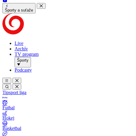
Športy a suťaže
Live
Archív
TV program
Športy
Podcasty
Tipsport liga
Futbal
Hokej
Basketbal