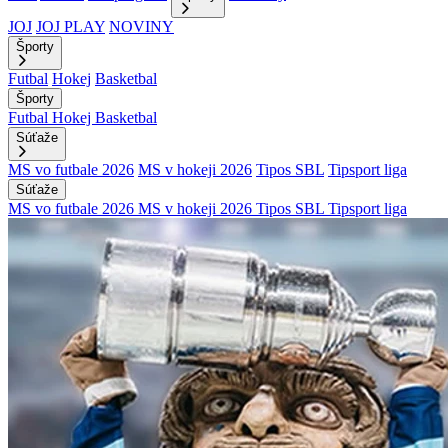
JOJ
JOJ PLAY
NOVINY
Športy
Futbal
Hokej
Basketbal
Športy
Futbal
Hokej
Basketbal
Súťaže
MS vo futbale 2026
MS v hokeji 2026
Tipos SBL
Tipsport liga
Súťaže
MS vo futbale 2026
MS v hokeji 2026
Tipos SBL
Tipsport liga