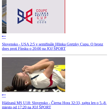
Slovensko - USA 2:5 v semifinále Hlinka Gretzky Cupu. O bronz
dnes proti Fínsku o 20:00 na JOJ ŠPORT
Hádzaná MS U18: Slovensko - Čierna Hora 32:33, zajtra len o 5.-8.
miesto od 17:20 na JOJ ŠPORT