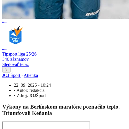
Tipsport liga 25/26
346 záznamov
Sledovať teraz
JOJ Šport
·
Atletika
22. 09. 2025 - 10:24
•
Autor:
redakcia
•
Zdroj:
JOJŠport
Výkony na Berlínskom maratóne poznačilo teplo.
Triumfovali Keňania