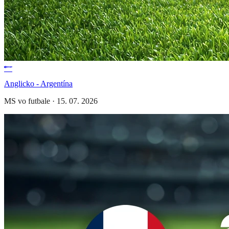
Anglicko - Argentína
MS vo futbale
·
15. 07. 2026