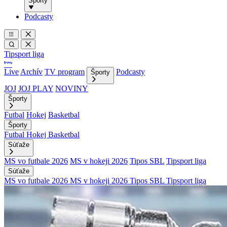
Športy
Podcasty
Tipsport liga
Live
Archív
TV program
Podcasty
Športy
JOJ
JOJ PLAY
NOVINY
Športy
Futbal
Hokej
Basketbal
Športy
Futbal
Hokej
Basketbal
Súťaže
MS vo futbale 2026
MS v hokeji 2026
Tipos SBL
Tipsport liga
Súťaže
MS vo futbale 2026
MS v hokeji 2026
Tipos SBL
Tipsport liga