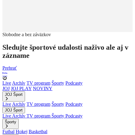
Slobodne a bez záväzkov
Sledujte športové udalosti naživo ale aj v
zázname
Prehrať
Live
Archív
TV program
Športy
Podcasty
JOJ
JOJ PLAY
NOVINY
JOJ Šport
Live
Archív
TV program
Športy
Podcasty
JOJ Šport
Live
Archív
TV program
Športy
Podcasty
Športy
Futbal
Hokej
Basketbal