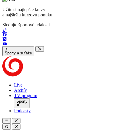
Užite si najlepšie kurzy
a najširšiu kurzovú ponuku
Sledujte športové udalosti
Športy a suťaže
Live
Archív
TV program
Športy
Podcasty