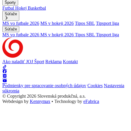
Športy
Futbal
Hokej
Basketbal
Súťaže
MS vo futbale 2026
MS v hokeji 2026
Tipos SBL
Tipsport liga
Súťaže
MS vo futbale 2026
MS v hokeji 2026
Tipos SBL
Tipsport liga
Ako naladiť JOJ Šport
Reklama
Kontakt
Podmienky pre spracovanie osobných údajov
Cookies
Nastavenia
súkromia
© Copyright 2026 Slovenská produkčná, a.s.
Webdesign by
Kennymax
•
Technology by
eFabrica