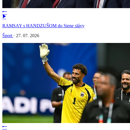
RAMSAY s HANDZUŠOM do Siene slávy
Šport
·
27. 07. 2026