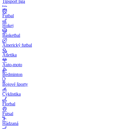
Tipsport liga
Futbal
Hokej
Basketbal
Americký futbal
Atletika
Auto-moto
Bedminton
Bojové športy
Cyklistika
Florbal
Futsal
Hádzaná