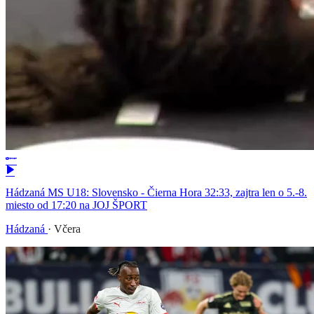
Hádzaná MS U18: Slovensko - Čierna Hora 32:33, zajtra len o 5.-8.
miesto od 17:20 na JOJ ŠPORT
Hádzaná
·
Včera