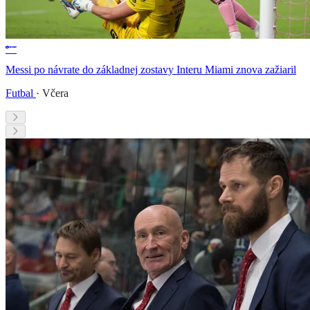
Messi po návrate do základnej zostavy Interu Miami znova zažiaril
Futbal
·
Včera