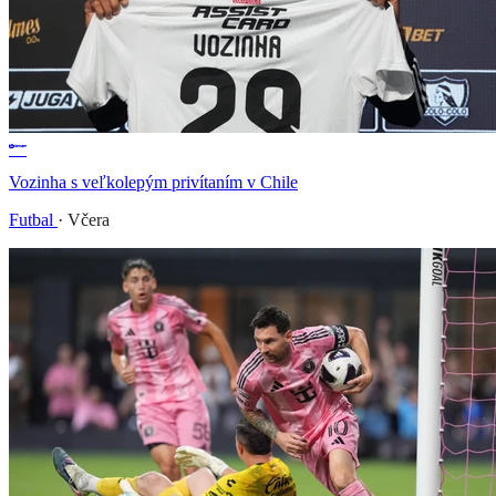
Vozinha s veľkolepým privítaním v Chile
Futbal
·
Včera