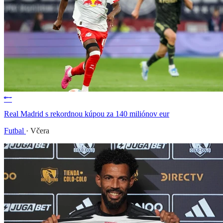
Real Madrid s rekordnou kúpou za 140 miliónov eur
Futbal
·
Včera