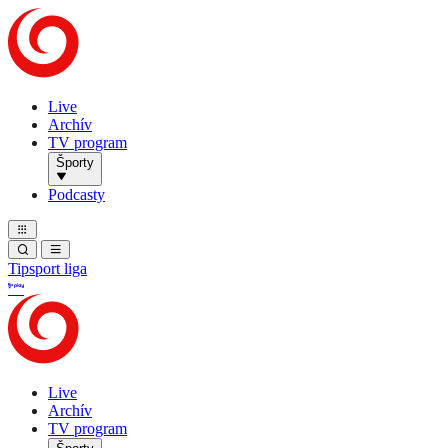
Live
Archív
TV program
Športy
Podcasty
Tipsport liga
Live
Archív
TV program