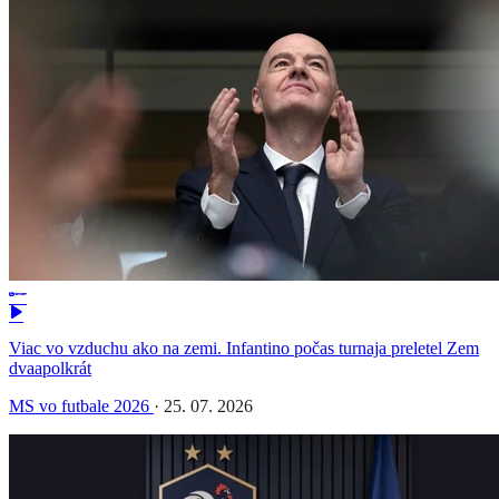
Viac vo vzduchu ako na zemi. Infantino počas turnaja preletel Zem
dvaapolkrát
MS vo futbale 2026
·
25. 07. 2026