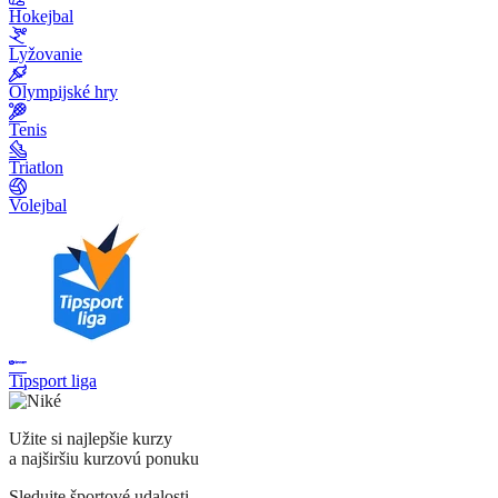
Hokejbal
Lyžovanie
Olympijské hry
Tenis
Triatlon
Volejbal
Tipsport liga
Užite si najlepšie kurzy
a najširšiu kurzovú ponuku
Sledujte športové udalosti