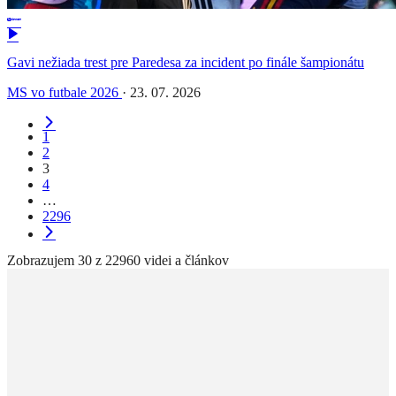
Gavi nežiada trest pre Paredesa za incident po finále šampionátu
MS vo futbale 2026
·
23. 07. 2026
1
2
3
4
…
2296
Zobrazujem 30 z 22960 videi a článkov