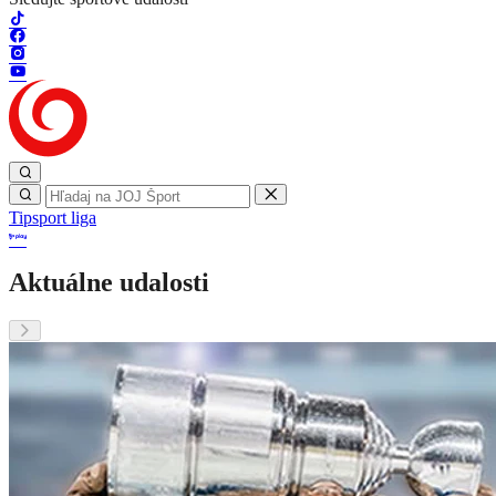
Tipsport liga
Aktuálne udalosti