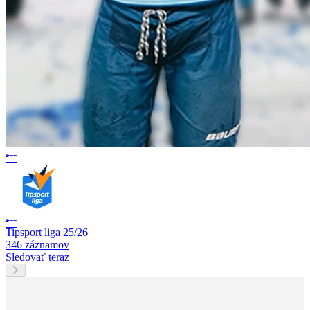
Tipsport liga 25/26
346 záznamov
Sledovať teraz