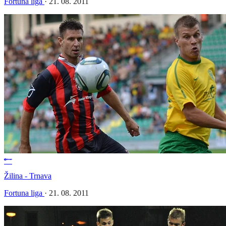
Fortuna liga
·
21. 08. 2011
Žilina - Trnava
Fortuna liga
·
21. 08. 2011