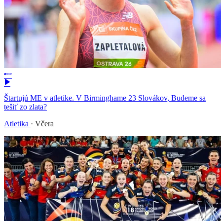
Štartujú ME v atletike. V Birminghame 23 Slovákov, Budeme sa
tešiť zo zlata?
Atletika
·
Včera