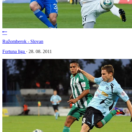
Ružomberok - Slovan
Fortuna liga
·
28. 08. 2011