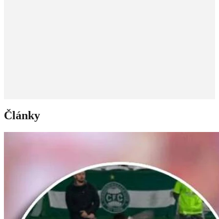
Články