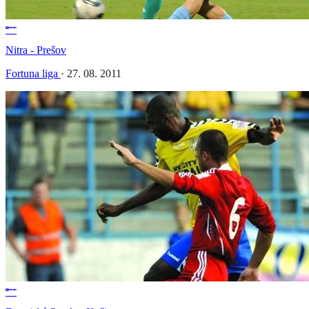
Nitra - Prešov
Fortuna liga
·
27. 08. 2011