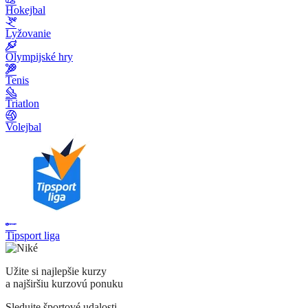
Hokejbal
Lyžovanie
Olympijské hry
Tenis
Triatlon
Volejbal
Tipsport liga
Užite si najlepšie kurzy
a najširšiu kurzovú ponuku
Sledujte športové udalosti