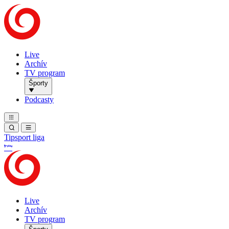
Live
Archív
TV program
Športy
Podcasty
Tipsport liga
Live
Archív
TV program