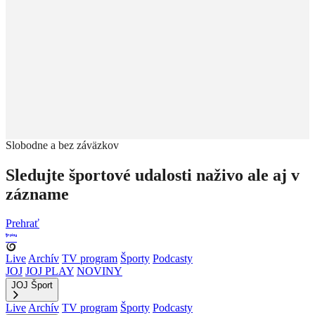
Slobodne a bez záväzkov
Sledujte športové udalosti naživo ale aj v
zázname
Prehrať
Live
Archív
TV program
Športy
Podcasty
JOJ
JOJ PLAY
NOVINY
JOJ Šport
Live
Archív
TV program
Športy
Podcasty