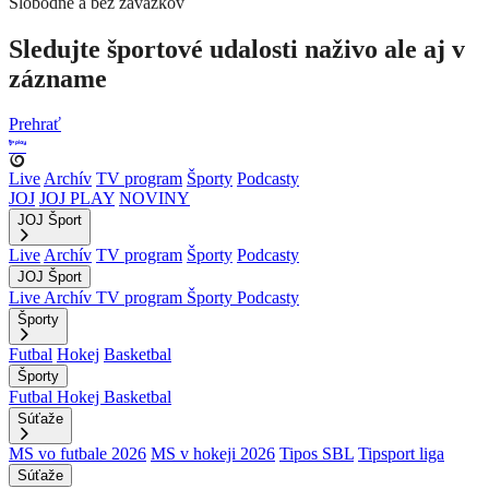
Slobodne a bez záväzkov
Sledujte športové udalosti naživo ale aj v
zázname
Prehrať
Live
Archív
TV program
Športy
Podcasty
JOJ
JOJ PLAY
NOVINY
JOJ Šport
Live
Archív
TV program
Športy
Podcasty
JOJ Šport
Live
Archív
TV program
Športy
Podcasty
Športy
Futbal
Hokej
Basketbal
Športy
Futbal
Hokej
Basketbal
Súťaže
MS vo futbale 2026
MS v hokeji 2026
Tipos SBL
Tipsport liga
Súťaže