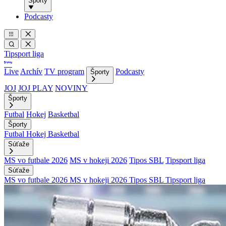
Športy
Podcasty
Tipsport liga
Live
Archív
TV program
Podcasty
Športy
JOJ
JOJ PLAY
NOVINY
Športy
Futbal
Hokej
Basketbal
Športy
Futbal
Hokej
Basketbal
Súťaže
MS vo futbale 2026
MS v hokeji 2026
Tipos SBL
Tipsport liga
Súťaže
MS vo futbale 2026
MS v hokeji 2026
Tipos SBL
Tipsport liga