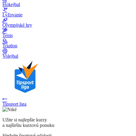
Hokejbal
Lyžovanie
Olympijské hry
Tenis
Triatlon
Volejbal
Tipsport liga
Užite si najlepšie kurzy
a najširšiu kurzovú ponuku
Sledujte športové udalosti