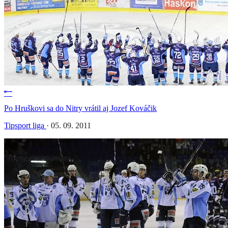
Po Hruškovi sa do Nitry vrátil aj Jozef Kováčik
Tipsport liga
·
05. 09. 2011