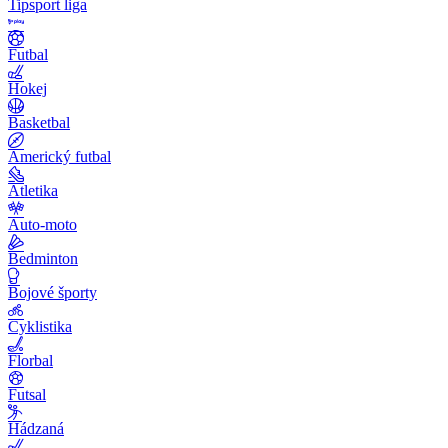
Tipsport liga
Futbal
Hokej
Basketbal
Americký futbal
Atletika
Auto-moto
Bedminton
Bojové športy
Cyklistika
Florbal
Futsal
Hádzaná