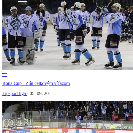
Rona Cup - Zlín celkovým víťazom
Tipsport liga
·
05. 09. 2011