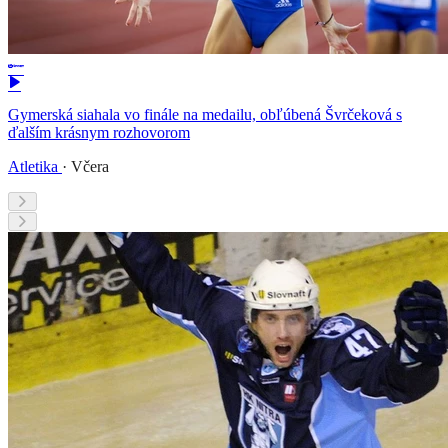
Gymerská siahala vo finále na medailu, obľúbená Švrčeková s
ďalším krásnym rozhovorom
Atletika
·
Včera