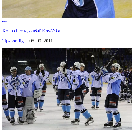
Kolín chce vyskúšať Kováčika
Tipsport liga
·
05. 09. 2011