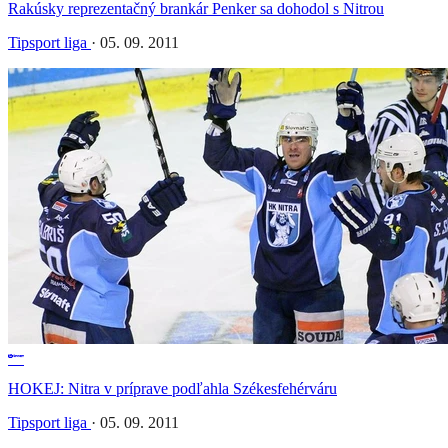
Rakúsky reprezentačný brankár Penker sa dohodol s Nitrou
Tipsport liga
·
05. 09. 2011
HOKEJ: Nitra v príprave podľahla Székesfehérváru
Tipsport liga
·
05. 09. 2011