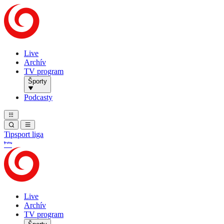
Live
Archív
TV program
Športy
Podcasty
Tipsport liga
Live
Archív
TV program