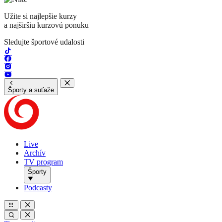
Užite si najlepšie kurzy
a najširšiu kurzovú ponuku
Sledujte športové udalosti
Športy a suťaže
Live
Archív
TV program
Športy
Podcasty