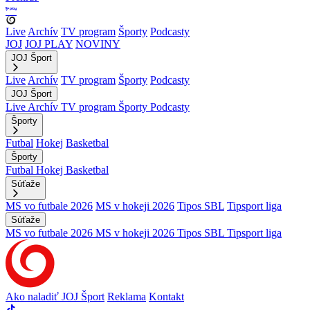
Live
Archív
TV program
Športy
Podcasty
JOJ
JOJ PLAY
NOVINY
JOJ Šport
Live
Archív
TV program
Športy
Podcasty
JOJ Šport
Live
Archív
TV program
Športy
Podcasty
Športy
Futbal
Hokej
Basketbal
Športy
Futbal
Hokej
Basketbal
Súťaže
MS vo futbale 2026
MS v hokeji 2026
Tipos SBL
Tipsport liga
Súťaže
MS vo futbale 2026
MS v hokeji 2026
Tipos SBL
Tipsport liga
Ako naladiť JOJ Šport
Reklama
Kontakt