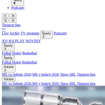
Športy
Podcasty
Tipsport liga
Live
Archív
TV program
Podcasty
Športy
JOJ
JOJ PLAY
NOVINY
Športy
Futbal
Hokej
Basketbal
Športy
Futbal
Hokej
Basketbal
Súťaže
MS vo futbale 2026
MS v hokeji 2026
Tipos SBL
Tipsport liga
Súťaže
MS vo futbale 2026
MS v hokeji 2026
Tipos SBL
Tipsport liga