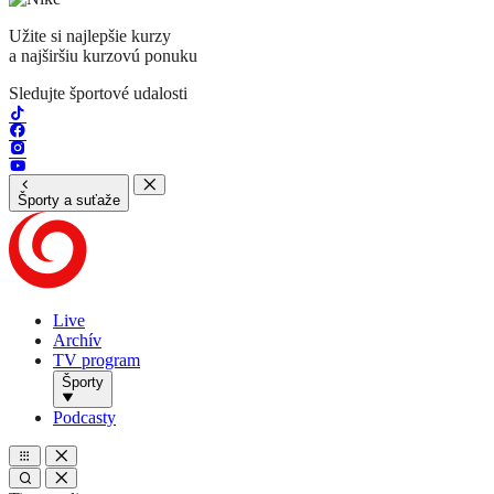
Užite si najlepšie kurzy
a najširšiu kurzovú ponuku
Sledujte športové udalosti
Športy a suťaže
Live
Archív
TV program
Športy
Podcasty