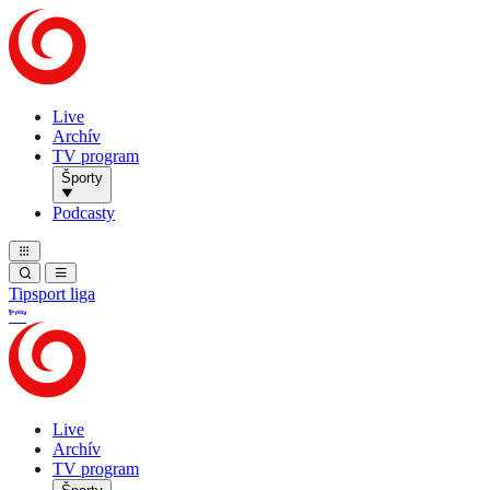
Live
Archív
TV program
Športy
Podcasty
Tipsport liga
Live
Archív
TV program