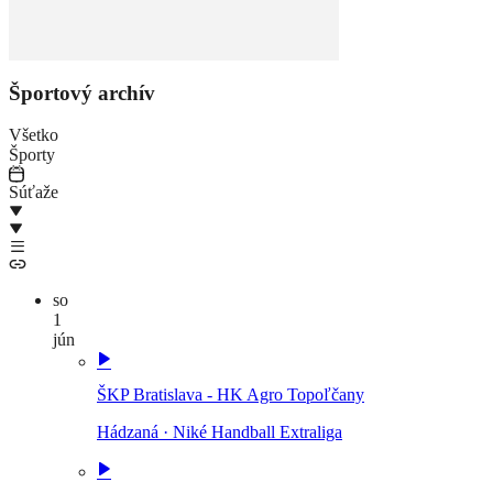
Športový archív
Všetko
Športy
Súťaže
so
1
jún
ŠKP Bratislava - HK Agro Topoľčany
Hádzaná
·
Niké Handball Extraliga