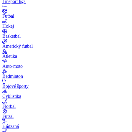
Tipsport liga
Futbal
Hokej
Basketbal
Americký futbal
Atletika
Auto-moto
Bedminton
Bojové športy
Cyklistika
Florbal
Futsal
Hádzaná