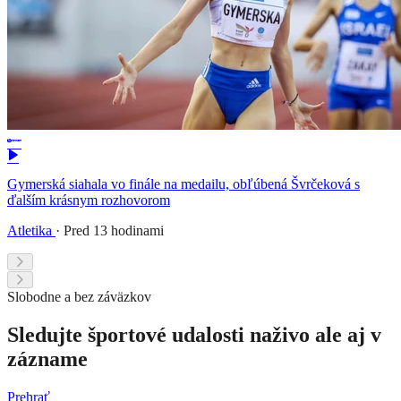
Gymerská siahala vo finále na medailu, obľúbená Švrčeková s
ďalším krásnym rozhovorom
Atletika
·
Pred 13 hodinami
Slobodne a bez záväzkov
Sledujte športové udalosti naživo ale aj v
zázname
Prehrať