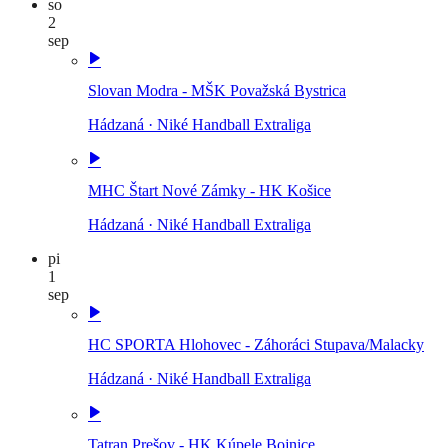
so
2
sep
Slovan Modra - MŠK Považská Bystrica
Hádzaná
·
Niké Handball Extraliga
MHC Štart Nové Zámky - HK Košice
Hádzaná
·
Niké Handball Extraliga
pi
1
sep
HC SPORTA Hlohovec - Záhoráci Stupava/Malacky
Hádzaná
·
Niké Handball Extraliga
Tatran Prešov - HK Kúpele Bojnice