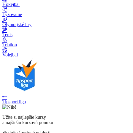
Hokejbal
Lyžovanie
Olympijské hry
Tenis
Triatlon
Volejbal
Tipsport liga
Užite si najlepšie kurzy
a najširšiu kurzovú ponuku
Sledujte športové udalosti